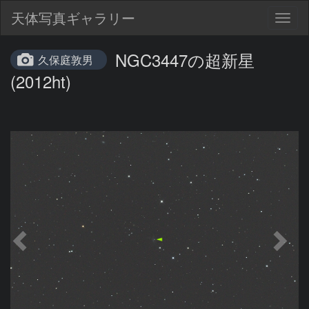
天体写真ギャラリー
Togg
navig
NGC3447の超新星
久保庭敦男
(2012ht)