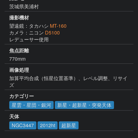
茨城県美浦村
撮影機材
望遠鏡：タカハシ
MT-160
カメラ：ニコン
D5100
レデューサー使用
焦点距離
770mm
画像処理
加算平均合成（恒星位置基準）、レベル調整、リサイ
ズ
カテゴリー
星雲・星団・銀河
新星・超新星・突発天体
天体
NGC3447
2012ht
超新星