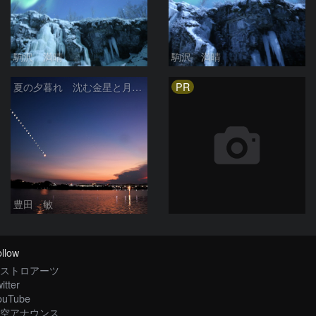
駒沢 満晴
駒沢 満晴
PR
夏の夕暮れ 沈む金星と月 2026/7/20
豊田 敏
llow
ストロアーツ
itter
ouTube
空アナウンス