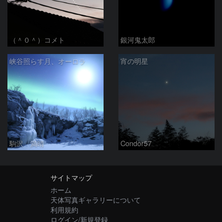
（＾０＾）コメト
銀河鬼太郎
峡谷照らす月、オーロラ
宵の明星
駒沢 満晴
Condor57
サイトマップ
ホーム
天体写真ギャラリーについて
利用規約
ログイン/新規登録