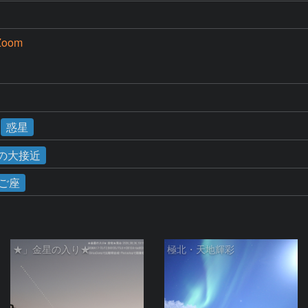
Zoom
惑星
星の大接近
ご座
★」金星の入り★
極北・天地輝彩