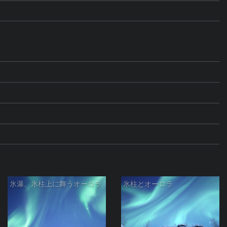
氷瀑、氷柱上に舞うオーロラ
氷柱とオーロラ