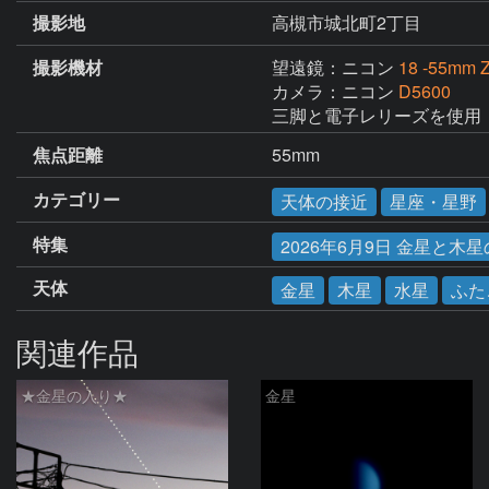
撮影地
高槻市城北町2丁目
撮影機材
望遠鏡：ニコン
18 -55mm 
カメラ：ニコン
D5600
三脚と電子レリーズを使用
焦点距離
55mm
カテゴリー
天体の接近
星座・星野
特集
2026年6月9日 金星と木
天体
金星
木星
水星
ふた
関連作品
★金星の入り★
金星