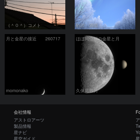
（＾０＾）コメト
駒沢 満晴
月と金星の接近 260717
ほぼ同位相の金星と月
momonako
久保庭敦男
会社情報
Fo
アストロアーツ
ア
製品情報
Tw
星ナビ
Y
星空ガイド
星