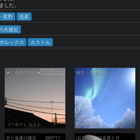
りました。
・星野
惑星
星の大接近
ポルックス
カストル
★」金星の入り★
極北・天地輝彩
（＾０＾）コメト
駒沢 満晴
月と金星の接近 260717
ほぼ同位相の金星と月