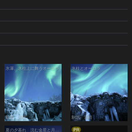
氷瀑、氷柱上に舞うオーロラ
氷柱とオーロラ
駒沢 満晴
駒沢 満晴
PR
夏の夕暮れ 沈む金星と月 2026/7/20