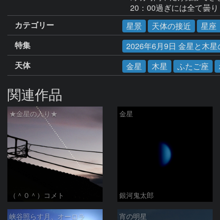
　20：00過ぎには全て曇
カテゴリー
星景
天体の接近
星座
特集
2026年6月9日 金星と木
天体
金星
木星
ふたご座
関連作品
★金星の入り★
金星
（＾０＾）コメト
銀河鬼太郎
峡谷照らす月、オーロラ
宵の明星