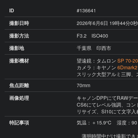
ID
#136641
撮影日時
2026年6月6日 19時44分0
撮影方法
F3.2 ISO400
撮影地
千葉県 印西市
撮影機材
望遠鏡：タムロン
SP 70-2
カメラ：キヤノン
6Dmark2
焦点距離
70mm
画像処理
キャノンDPPにてRAWデー
CS6にてレベル強調、コン
リサイズ、SI10にて文字
特記事項
気温：＋15.9℃　湿度：90
　薄明時間中だけ撮影できま