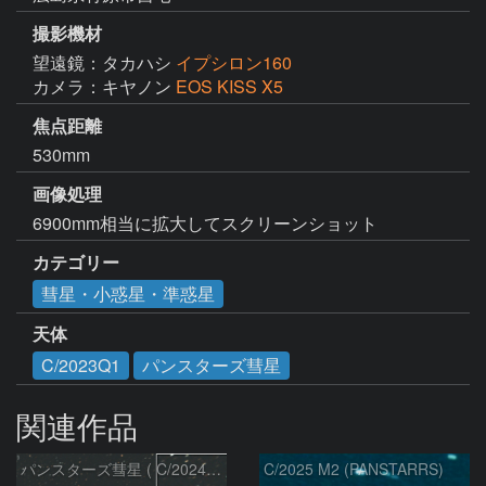
撮影機材
望遠鏡：タカハシ
イプシロン160
カメラ：キヤノン
EOS KISS X5
焦点距離
530mm
画像処理
6900mm相当に拡大してスクリーンショット
カテゴリー
彗星・小惑星・準惑星
天体
C/2023Q1
パンスターズ彗星
関連作品
パンスターズ彗星 ( C/2024R4 )：2026/07/27
C/2025 M2 (PANSTARRS)