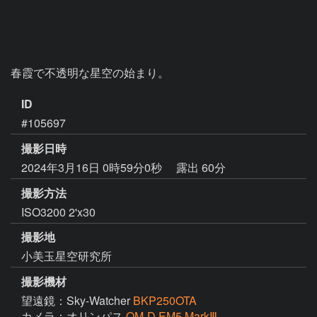
春霞で不透明な星空の始まり。
ID
#105697
撮影日時
2024年3月16日 0時59分0秒
露出 60分
撮影方法
ISO3200 2'x30
撮影地
小美玉星空研究所
撮影機材
望遠鏡：Sky-Watcher
BKP250OTA
カメラ：オリンパス
OM-D EM5 MarkⅢ