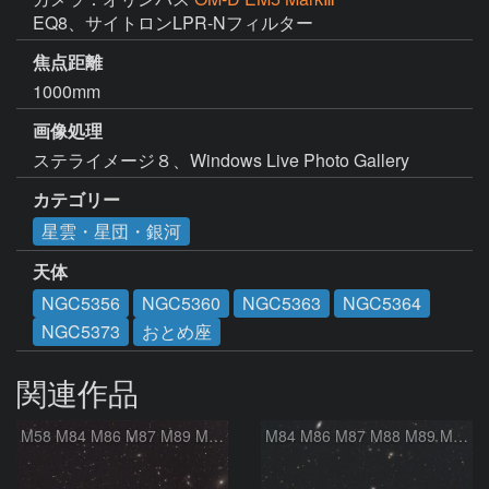
EQ8、サイトロンLPR-Nフィルター
焦点距離
1000mm
画像処理
ステライメージ８、Windows Live Photo Gallery
カテゴリー
星雲・星団・銀河
天体
NGC5356
NGC5360
NGC5363
NGC5364
NGC5373
おとめ座
関連作品
M58 M84 M86 M87 M89 M90 マルカリアンの銀河鎖 おとめ座 かみのけ座
M84 M86 M87 M88 M89 M90 M91 マルカリアンの銀河鎖 おとめ座 かみのけ座