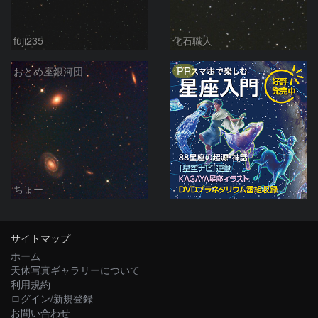
fuji235
化石職人
PR
おとめ座銀河団
ちょー
サイトマップ
ホーム
天体写真ギャラリーについて
利用規約
ログイン/新規登録
お問い合わせ