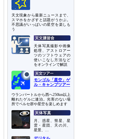
天文現象から最新ニュースまで、
スマホをかざすと話題がうかぶ。
不思議がいっぱいの星空を楽しも
う
天体写真撮影や画像
処理、アストロアー
ツのソフトウェアの
使いこなし方法など
をオンラインで解説
モンゴル「星空」ゲ
ル・キャンプツアー
ウランバートルから西へ250km以上
離れたゲルに連泊。光害のない場
所でペルセ群や星空を楽しめます
月、惑星、彗星、星
雲・星団、天の川、
星景、…
デジタル