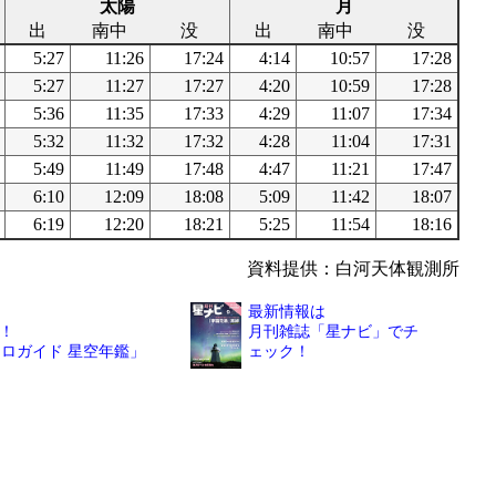
太陽
月
出
南中
没
出
南中
没
5:27
11:26
17:24
4:14
10:57
17:28
5:27
11:27
17:27
4:20
10:59
17:28
5:36
11:35
17:33
4:29
11:07
17:34
5:32
11:32
17:32
4:28
11:04
17:31
5:49
11:49
17:48
4:47
11:21
17:47
6:10
12:09
18:08
5:09
11:42
18:07
6:19
12:20
18:21
5:25
11:54
18:16
資料提供：白河天体観測所
最新情報は
！
月刊雑誌「星ナビ」でチ
トロガイド 星空年鑑」
ェック！