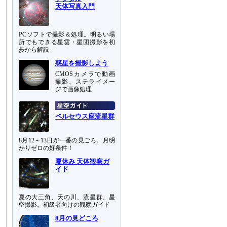
天体写真入門
PCソフトで撮影＆処理。明るい場
所でもできる星雲・星団撮影を初
歩から解説
惑星を撮影しよう
CMOSカメラで動画
撮影、ステライメー
ジで画像処理
ペルセウス座流星群
8月12～13日が一番の見ごろ。月明
かりゼロの好条件！
夏休み 天体観察ガ
イド
夏の大三角、天の川、流星群、星
空撮影。初級者向けの観察ガイド
8月の見どころ