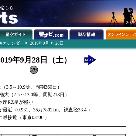
202
象カレンダー
2019年9月
28日
2019年9月28日（土）
大
（3.5～10.9等、周期360日）
大（7.5～13.0等、周期218日）
ヤ座RZ星が極小
近（0.931、35万7802km、視直径33.4′）
最接近（東京03°06′）