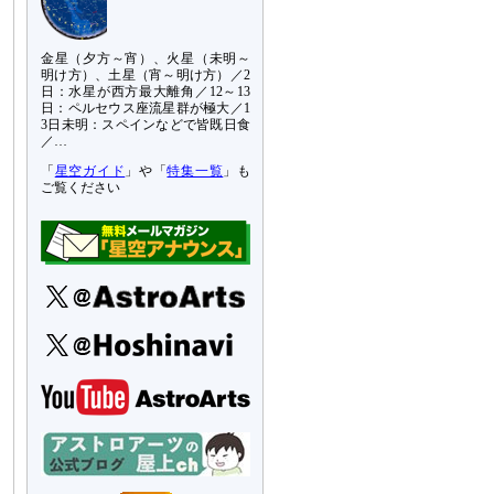
金星（夕方～宵）、火星（未明～
明け方）、土星（宵～明け方）／2
日：水星が西方最大離角／12～13
日：ペルセウス座流星群が極大／1
3日未明：スペインなどで皆既日食
／…
「
星空ガイド
」や「
特集一覧
」も
ご覧ください