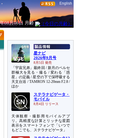
English
6年08月06日
月齢
星ナビ
2026年9月号
8月5日 発売
「宇宙兄弟」最終回 / 新月のペルセ
群極大を見る・撮る / 変わる「惑
星」の定義 / 星空の下で深呼吸する
天文台浴 / TAMRON 12-20mm F2.8 /
ほか
ステラナビゲータ・
モバイル
8月4日 リリース
天体観察・撮影用モバイルアプ
リ。高精度な計算とリッチな星図
表示をスマートフォンで「いつで
もどこでも、ステラナビゲータ」