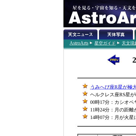
AstroArts
星空ガイド
天文現
うみへび座R星が極
ヘルクレス座RS星が極
00時17分：カシオペ
11時24分：月の距離が最
14時07分：月が火星に