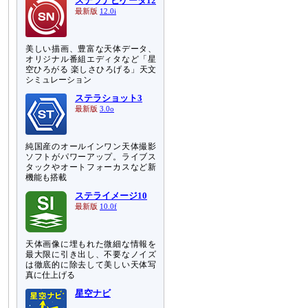
ステラナビゲータ12
最新版
12.0i
美しい描画、豊富な天体データ、
オリジナル番組エディタなど「星
空ひろがる 楽しさひろげる」天文
シミュレーション
ステラショット3
最新版
3.0o
純国産のオールインワン天体撮影
ソフトがパワーアップ。ライブス
タックやオートフォーカスなど新
機能も搭載
ステライメージ10
最新版
10.0f
天体画像に埋もれた微細な情報を
最大限に引き出し、不要なノイズ
は徹底的に除去して美しい天体写
真に仕上げる
星空ナビ