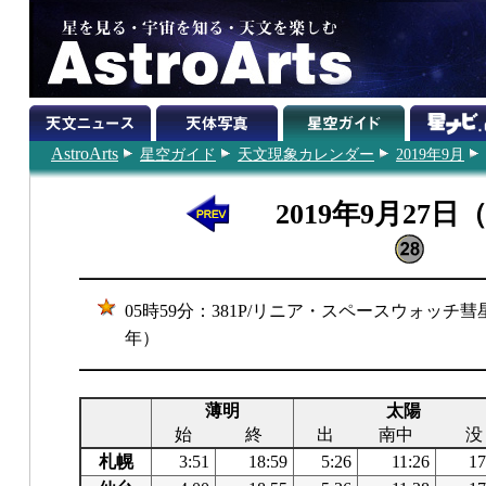
AstroArts
星空ガイド
天文現象カレンダー
2019年9月
2019年9月27日
05時59分：381P/リニア・スペースウォッチ彗
年）
薄明
太陽
始
終
出
南中
没
札幌
3:51
18:59
5:26
11:26
17