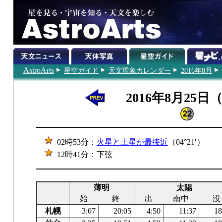
AstroArts
星空ガイド
天文現象カレンダー
2016年8月
2016年8月25日
02時53分：
火星と土星が最接近
（04°21′）
12時41分：下弦
薄明
太陽
始
終
出
南中
没
札幌
3:07
20:05
4:50
11:37
18