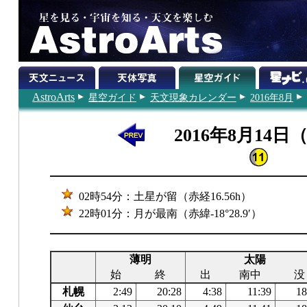
AstroArts
星空ガイド
天文現象カレンダー
2016年8月
2016年8月14日
02時54分：土星が留（赤経16.56h）
22時01分：月が最南（赤緯-18°28.9′）
薄明
太陽
始
終
出
南中
没
札幌
2:49
20:28
4:38
11:39
18