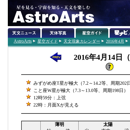
AstroArts
星空ガイド
天文現象カレンダー
2016年4月
2016年4月14日
みずがめ座T星が極大（7.2～14.2等、周期202
こと座W星が極大（7.3～13.0等、周期198日）
12時59分：上弦
22時：月面Xが見える
薄明
太陽