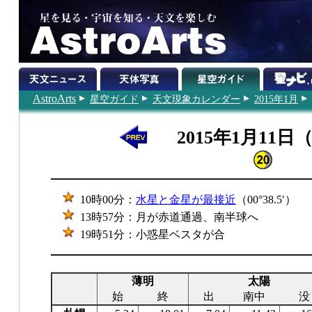
AstroArts
星空ガイド
天文現象カレンダー
2015年1月
2015年1月11日
10時00分：
水星と金星が最接近
（00°38.5′）
13時57分：月が赤道通過、南半球へ
19時51分：小惑星ベスタが合
薄明
太陽
始
終
出
南中
没