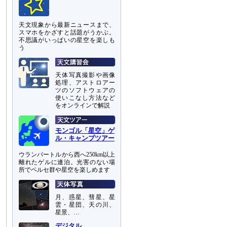
天文現象から最新ニュースまで、
スマホをかざすと話題がうかぶ。
不思議がいっぱいの星空を楽しも
う
天体写真撮影や画像
処理、アストロアー
ツのソフトウェアの
使いこなし方法など
をオンラインで解説
モンゴル「星空」ゲ
ル・キャンプツアー
ウランバートルから西へ250km以上
離れたゲルに連泊。光害のない場
所でペルセ群や星空を楽しめます
月、惑星、彗星、星
雲・星団、天の川、
星景、…
デジタル