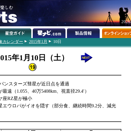
202
象カレンダー
2015年1月
10日
2015年1月10日（土）
4 S1パンスターズ彗星が近日点を通過
遠（1.055、40万5408km、視直径29.4′）
ヤ座RZ星が極小
衛星エウロパがイオを隠す（部分食、継続時間9.2分、減光