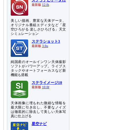
ステラナビゲータ12
最新版
12.0i
美しい描画、豊富な天体データ、
オリジナル番組エディタなど「星
空ひろがる 楽しさひろげる」天文
シミュレーション
ステラショット3
最新版
3.0o
純国産のオールインワン天体撮影
ソフトがパワーアップ。ライブス
タックやオートフォーカスなど新
機能も搭載
ステライメージ10
最新版
10.0f
天体画像に埋もれた微細な情報を
最大限に引き出し、不要なノイズ
は徹底的に除去して美しい天体写
真に仕上げる
星空ナビ