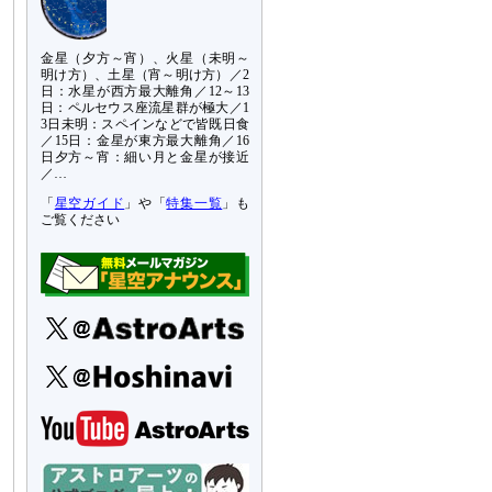
金星（夕方～宵）、火星（未明～
明け方）、土星（宵～明け方）／2
日：水星が西方最大離角／12～13
日：ペルセウス座流星群が極大／1
3日未明：スペインなどで皆既日食
／15日：金星が東方最大離角／16
日夕方～宵：細い月と金星が接近
／…
「
星空ガイド
」や「
特集一覧
」も
ご覧ください