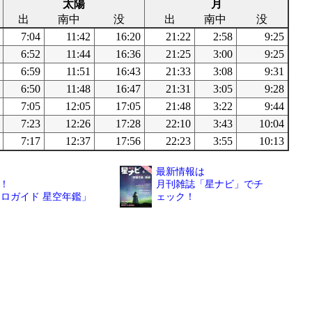
太陽
月
出
南中
没
出
南中
没
7:04
11:42
16:20
21:22
2:58
9:25
6:52
11:44
16:36
21:25
3:00
9:25
6:59
11:51
16:43
21:33
3:08
9:31
6:50
11:48
16:47
21:31
3:05
9:28
7:05
12:05
17:05
21:48
3:22
9:44
7:23
12:26
17:28
22:10
3:43
10:04
7:17
12:37
17:56
22:23
3:55
10:13
最新情報は
！
月刊雑誌「星ナビ」でチ
トロガイド 星空年鑑」
ェック！