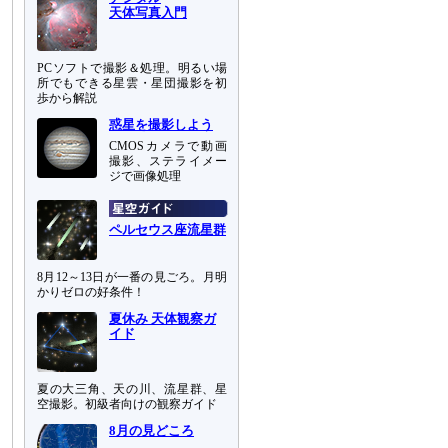
天体写真入門
PCソフトで撮影＆処理。明るい場
所でもできる星雲・星団撮影を初
歩から解説
惑星を撮影しよう
CMOSカメラで動画
撮影、ステライメー
ジで画像処理
ペルセウス座流星群
8月12～13日が一番の見ごろ。月明
かりゼロの好条件！
夏休み 天体観察ガ
イド
夏の大三角、天の川、流星群、星
空撮影。初級者向けの観察ガイド
8月の見どころ