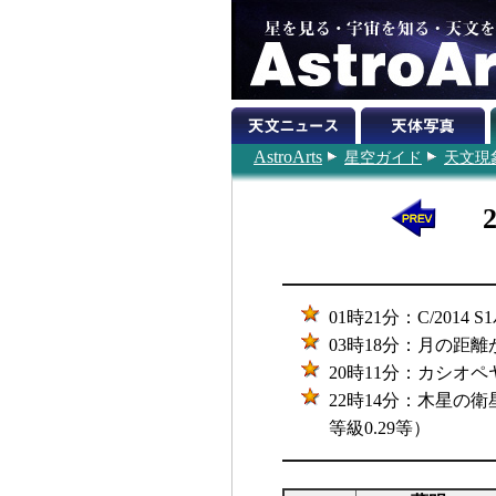
AstroArts
星空ガイド
天文現
01時21分：C/201
03時18分：月の距離が最
20時11分：カシオペ
22時14分：木星の
等級0.29等）