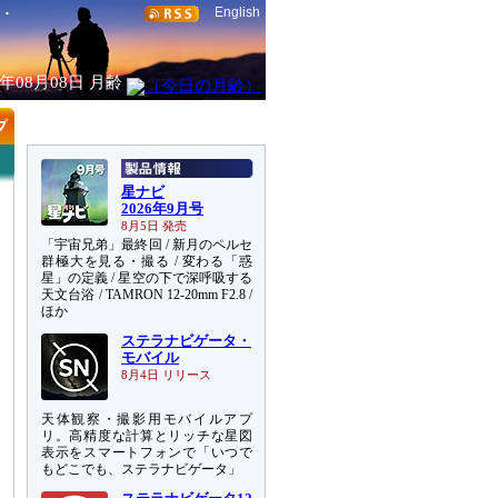
English
6年08月08日
月齢
星ナビ
2026年9月号
8月5日 発売
「宇宙兄弟」最終回 / 新月のペルセ
群極大を見る・撮る / 変わる「惑
星」の定義 / 星空の下で深呼吸する
天文台浴 / TAMRON 12-20mm F2.8 /
ほか
ステラナビゲータ・
モバイル
8月4日 リリース
天体観察・撮影用モバイルアプ
リ。高精度な計算とリッチな星図
表示をスマートフォンで「いつで
もどこでも、ステラナビゲータ」