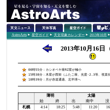
AstroArts
星空ガイド
天文現象カレンダー
2013年10月
2013年10月16
00時55分：カシオペヤ座RZ星が極小
15時38分：木星が西矩（ふたご座、光度-2.3等、視直径
18時39分：月が赤道通過、北半球へ
薄明
太陽
始
終
出
南中
没
札幌
4:14
18:25
5:48
11:20
16