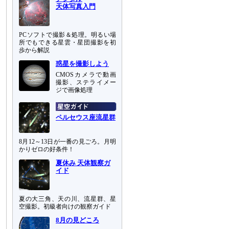
天体写真入門
PCソフトで撮影＆処理。明るい場
所でもできる星雲・星団撮影を初
歩から解説
惑星を撮影しよう
CMOSカメラで動画
撮影、ステライメー
ジで画像処理
ペルセウス座流星群
8月12～13日が一番の見ごろ。月明
かりゼロの好条件！
夏休み 天体観察ガ
イド
夏の大三角、天の川、流星群、星
空撮影。初級者向けの観察ガイド
8月の見どころ