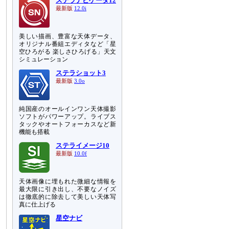
ステラナビゲータ12
最新版
12.0i
美しい描画、豊富な天体データ、
オリジナル番組エディタなど「星
空ひろがる 楽しさひろげる」天文
シミュレーション
ステラショット3
最新版
3.0o
純国産のオールインワン天体撮影
ソフトがパワーアップ。ライブス
タックやオートフォーカスなど新
機能も搭載
ステライメージ10
最新版
10.0f
天体画像に埋もれた微細な情報を
最大限に引き出し、不要なノイズ
は徹底的に除去して美しい天体写
真に仕上げる
星空ナビ