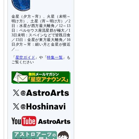
金星（夕方～宵）、火星（未明～
明け方）、土星（宵～明け方）／2
日：水星が西方最大離角／12～13
日：ペルセウス座流星群が極大／1
3日未明：スペインなどで皆既日食
／15日：金星が東方最大離角／16
日夕方～宵：細い月と金星が接近
／…
「
星空ガイド
」や「
特集一覧
」も
ご覧ください