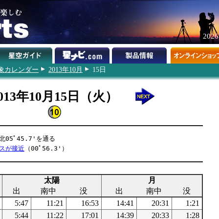
202
象カレンダー
2013年10月
15日
013年10月15日（火）
05ﾟ45.7'を通る
スが接近
（00ﾟ56.3'）
太陽
月
出
南中
没
出
南中
没
5:47
11:21
16:53
14:41
20:31
1:21
5:44
11:22
17:01
14:39
20:33
1:28