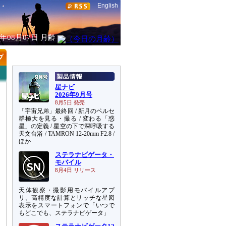
English
6年08月07日
月齢
星ナビ
2026年9月号
8月5日 発売
「宇宙兄弟」最終回 / 新月のペルセ
群極大を見る・撮る / 変わる「惑
星」の定義 / 星空の下で深呼吸する
天文台浴 / TAMRON 12-20mm F2.8 /
ほか
ステラナビゲータ・
モバイル
8月4日 リリース
天体観察・撮影用モバイルアプ
リ。高精度な計算とリッチな星図
表示をスマートフォンで「いつで
もどこでも、ステラナビゲータ」