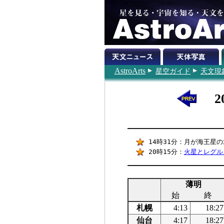
AstroArts
星空ガイド
天文現
2
14時31分：月が海王星の北
20時15分：
火星とレグル
薄明
始
終
札幌
4:13
18:27
仙台
4:17
18:27