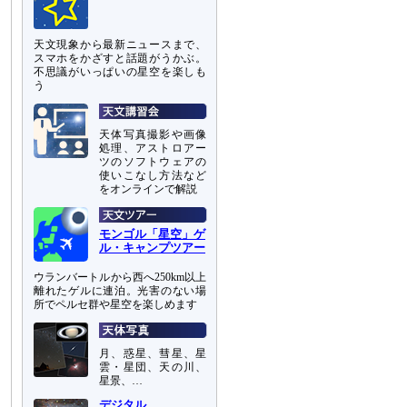
天文現象から最新ニュースまで、
スマホをかざすと話題がうかぶ。
不思議がいっぱいの星空を楽しも
う
天体写真撮影や画像
処理、アストロアー
ツのソフトウェアの
使いこなし方法など
をオンラインで解説
モンゴル「星空」ゲ
ル・キャンプツアー
ウランバートルから西へ250km以上
離れたゲルに連泊。光害のない場
所でペルセ群や星空を楽しめます
月、惑星、彗星、星
雲・星団、天の川、
星景、…
デジタル