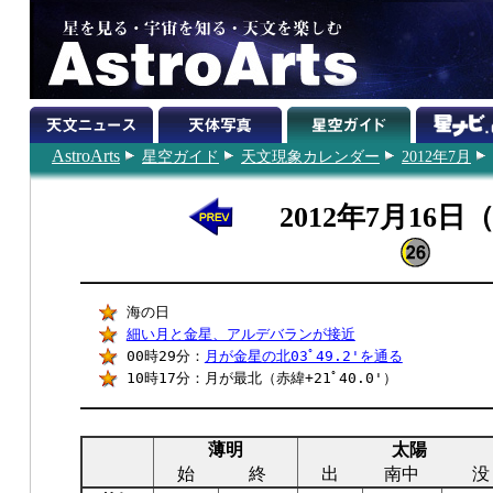
AstroArts
星空ガイド
天文現象カレンダー
2012年7月
2012年7月16日
海の日
細い月と金星、アルデバランが接近
00時29分：
月が金星の北03ﾟ49.2'を通る
10時17分：月が最北（赤緯+21ﾟ40.0'）
薄明
太陽
始
終
出
南中
没