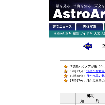
AstroArts
星空ガイド
天文現
準惑星ハウメアが衝（うし
02時23分：
水星が西方最
10時58分：
月が水星の北0
17時07分：月が天王星の北
薄明
始
終