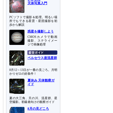
天体写真入門
PCソフトで撮影＆処理。明るい場
所でもできる星雲・星団撮影を初
歩から解説
惑星を撮影しよう
CMOSカメラで動画
撮影、ステライメー
ジで画像処理
ペルセウス座流星群
8月12～13日が一番の見ごろ。月明
かりゼロの好条件！
夏休み 天体観察ガ
イド
夏の大三角、天の川、流星群、星
空撮影。初級者向けの観察ガイド
8月の見どころ