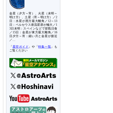
金星（夕方～宵）、火星（未明～
明け方）、土星（宵～明け方）／2
日：水星が西方最大離角／12～13
日：ペルセウス座流星群が極大／1
3日未明：スペインなどで皆既日食
／15日：金星が東方最大離角／16
日夕方～宵：細い月と金星が接近
／…
「
星空ガイド
」や「
特集一覧
」も
ご覧ください