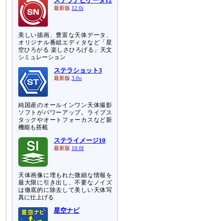
ステラナビゲータ12
最新版
12.0i
美しい描画、豊富な天体データ、
オリジナル番組エディタなど「星
空ひろがる 楽しさひろげる」天文
シミュレーション
ステラショット3
最新版
3.0o
純国産のオールインワン天体撮影
ソフトがパワーアップ。ライブス
タックやオートフォーカスなど新
機能も搭載
ステライメージ10
最新版
10.0f
天体画像に埋もれた微細な情報を
最大限に引き出し、不要なノイズ
は徹底的に除去して美しい天体写
真に仕上げる
星空ナビ