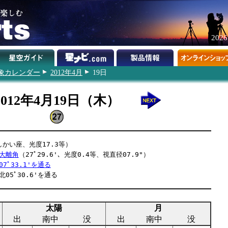
202
象カレンダー
2012年4月
19日
2012年4月19日（木）
かい座、光度17.3等）
大離角
（27ﾟ29.6'、光度0.4等、視直径07.9"）
7ﾟ33.1'を通る
05ﾟ30.6'を通る
太陽
月
出
南中
没
出
南中
没