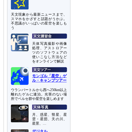
天文現象から最新ニュースまで、
スマホをかざすと話題がうかぶ。
不思議がいっぱいの星空を楽しも
う
天体写真撮影や画像
処理、アストロアー
ツのソフトウェアの
使いこなし方法など
をオンラインで解説
モンゴル「星空」ゲ
ル・キャンプツアー
ウランバートルから西へ250km以上
離れたゲルに連泊。光害のない場
所でペルセ群や星空を楽しめます
月、惑星、彗星、星
雲・星団、天の川、
星景、…
デジタル