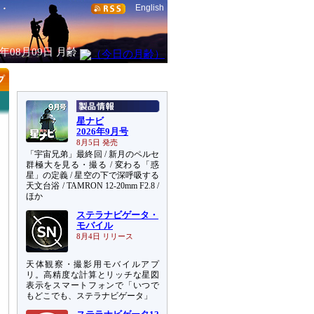
English
6年08月09日
月齢
星ナビ
2026年9月号
8月5日 発売
「宇宙兄弟」最終回 / 新月のペルセ
群極大を見る・撮る / 変わる「惑
星」の定義 / 星空の下で深呼吸する
天文台浴 / TAMRON 12-20mm F2.8 /
ほか
ステラナビゲータ・
モバイル
8月4日 リリース
天体観察・撮影用モバイルアプ
リ。高精度な計算とリッチな星図
表示をスマートフォンで「いつで
もどこでも、ステラナビゲータ」