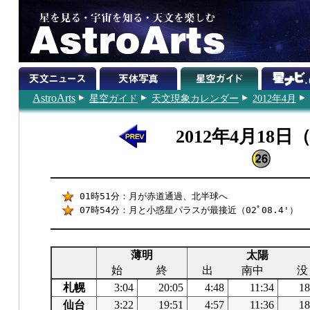
AstroArts
星空ガイド
天文現象カレンダー
2012年4月
2012年4月18日
01時51分：月が赤道通過、北半球へ
07時54分：月と小惑星パラスが最接近（02ﾟ08.4'）
薄明
太陽
始
終
出
南中
没
札幌
3:04
20:05
4:48
11:34
18
仙台
3:22
19:51
4:57
11:36
18