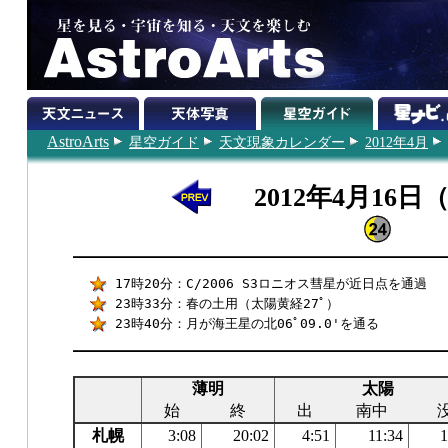
AstroArts
星空ガイド
天文現象カレンダー
2012年4月
2012年4月16日
17時20分：C/2006 S3ロニオス彗星が近日点を通過
23時33分：春の土用（太陽黄経27ﾟ）
23時40分：月が海王星の北06ﾟ09.0'を通る
薄明
太陽
始
終
出
南中
札幌
3:08
20:02
4:51
11:34
1