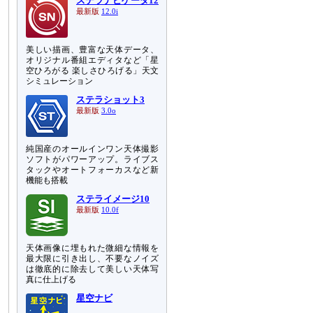
ステラナビゲータ12
最新版
12.0i
美しい描画、豊富な天体データ、
オリジナル番組エディタなど「星
空ひろがる 楽しさひろげる」天文
シミュレーション
ステラショット3
最新版
3.0o
純国産のオールインワン天体撮影
ソフトがパワーアップ。ライブス
タックやオートフォーカスなど新
機能も搭載
ステライメージ10
最新版
10.0f
天体画像に埋もれた微細な情報を
最大限に引き出し、不要なノイズ
は徹底的に除去して美しい天体写
真に仕上げる
星空ナビ