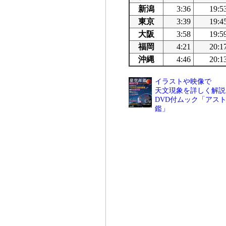
新潟
3:36
19:5
東京
3:39
19:4
大阪
3:58
19:5
福岡
4:21
20:1
沖縄
4:46
20:1
イラストや映像で
天文現象を詳しく解説
DVD付ムック「アスト
鑑」