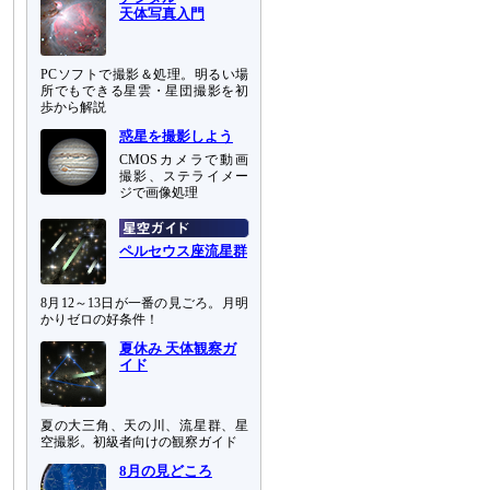
天体写真入門
PCソフトで撮影＆処理。明るい場
所でもできる星雲・星団撮影を初
歩から解説
惑星を撮影しよう
CMOSカメラで動画
撮影、ステライメー
ジで画像処理
ペルセウス座流星群
8月12～13日が一番の見ごろ。月明
かりゼロの好条件！
夏休み 天体観察ガ
イド
夏の大三角、天の川、流星群、星
空撮影。初級者向けの観察ガイド
8月の見どころ