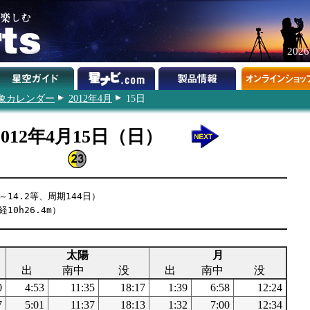
202
象カレンダー
2012年4月
15日
2012年4月15日（日）
～14.2等、周期144日）
10h26.4m）
太陽
月
出
南中
没
出
南中
没
0
4:53
11:35
18:17
1:39
6:58
12:24
7
5:01
11:37
18:13
1:32
7:00
12:34