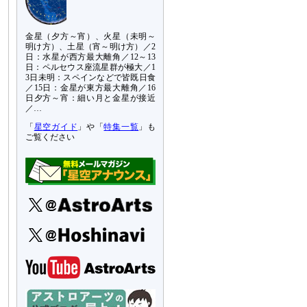
金星（夕方～宵）、火星（未明～
明け方）、土星（宵～明け方）／2
日：水星が西方最大離角／12～13
日：ペルセウス座流星群が極大／1
3日未明：スペインなどで皆既日食
／15日：金星が東方最大離角／16
日夕方～宵：細い月と金星が接近
／…
「
星空ガイド
」や「
特集一覧
」も
ご覧ください