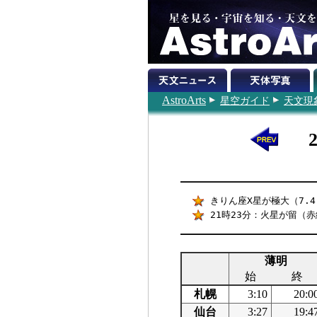
AstroArts
星空ガイド
天文現
きりん座X星が極大（7.4
21時23分：火星が留（赤経
薄明
始
終
札幌
3:10
20:0
仙台
3:27
19:4