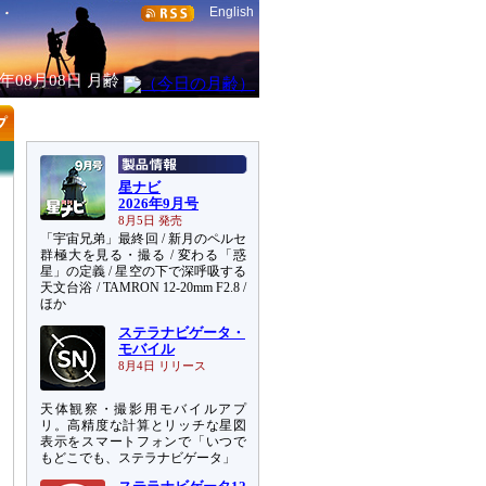
English
6年08月08日
月齢
星ナビ
2026年9月号
8月5日 発売
「宇宙兄弟」最終回 / 新月のペルセ
群極大を見る・撮る / 変わる「惑
星」の定義 / 星空の下で深呼吸する
天文台浴 / TAMRON 12-20mm F2.8 /
ほか
ステラナビゲータ・
モバイル
8月4日 リリース
天体観察・撮影用モバイルアプ
リ。高精度な計算とリッチな星図
表示をスマートフォンで「いつで
もどこでも、ステラナビゲータ」