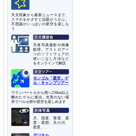
天文現象から最新ニュースまで、
スマホをかざすと話題がうかぶ。
不思議がいっぱいの星空を楽しも
う
天体写真撮影や画像
処理、アストロアー
ツのソフトウェアの
使いこなし方法など
をオンラインで解説
モンゴル「星空」ゲ
ル・キャンプツアー
ウランバートルから西へ250km以上
離れたゲルに連泊。光害のない場
所でペルセ群や星空を楽しめます
月、惑星、彗星、星
雲・星団、天の川、
星景、…
デジタル