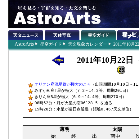
AstroArts
星空ガイド
天文現象カレンダー
2011年10月2
2011年10月22
オリオン座流星群が極大のころ
（出現期間10月10日～11
みずがめ座T星が極大（7.2～14.2等、周期201日）
きりん座R星が極大（6.9～14.4等、周期270日）
08時52分：月が火星の南06ﾟ28.5'を通る
15時28分：水星が遠日点通過（距離0.467天文単位）
薄明
太陽
始
終
出
南中