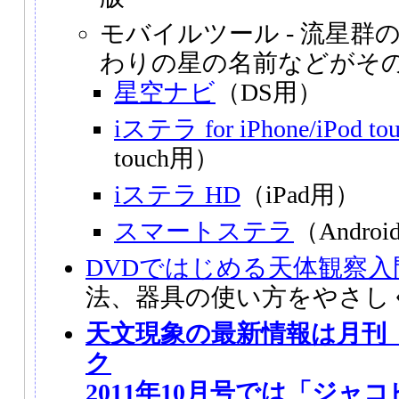
モバイルツール - 流星群
わりの星の名前などがそ
星空ナビ
（DS用）
iステラ for iPhone/iPod to
touch用）
iステラ HD
（iPad用）
スマートステラ
（Andro
DVDではじめる天体観察入
法、器具の使い方をやさし
天文現象の最新情報は月刊
ク
2011年10月号では「ジャ