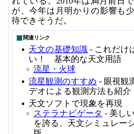
れている。2010年は満月前日
が、今年は月明かりの影響も
待できそうだ。
関連リンク
天文の基礎知識
- これだ
い！ 基本的な天文用語
流星・火球
流星観測のすすめ
- 眼視
デオによる観測方法も紹介
天文ソフトで現象を再現
ステラナビゲータ
- 美し
を誇る、天文シミュレー
版