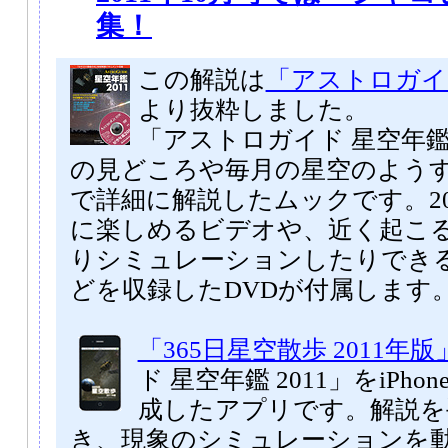
集！
この解説は
「アストロガイド
より抜粋しました。
「アストロガイド 星空年鑑 
の見どころや毎月の星空のよう
で詳細に解説したムックです。20
に楽しめるビデオや、近く起こ
りシミュレーションしたりでき
どを収録したDVDが付属します
「365日星空散歩 2011年版
ド 星空年鑑 2011」をiPhone
成したアプリです。解説を
き、現象のシミュレーションを