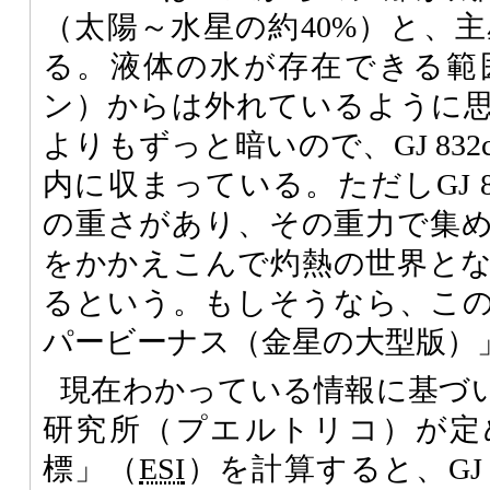
（太陽～水星の約40%）と、
る。液体の水が存在できる範
ン）からは外れているように
よりもずっと暗いので、GJ 83
内に収まっている。ただしGJ 8
の重さがあり、その重力で集
をかかえこんで灼熱の世界と
るという。もしそうなら、こ
パービーナス（金星の大型版）
現在わかっている情報に基づ
研究所（プエルトリコ）が定
標」（
ESI
）を計算すると、GJ 