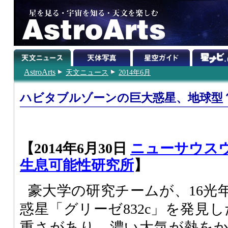
AstroArts
天文ニュース
2014年6月
ハビタブルゾーンの巨大惑星、地球型
【2014年6月30日
ニューサウス
生息可能性研究所
】
豪大学の研究チームが、16光
惑星「グリーゼ832c」を発見
重さがあり、濃い大気が熱を