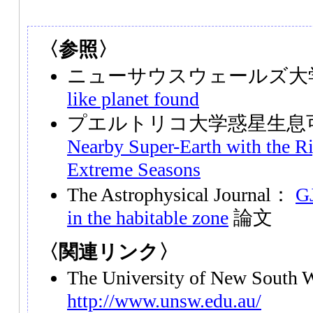
〈参照〉
ニューサウスウェールズ大
like planet found
プエルトリコ大学惑星生息
Nearby Super-Earth with the R
Extreme Seasons
The Astrophysical Journal：
GJ
in the habitable zone
論文
〈関連リンク〉
The University of New South
http://www.unsw.edu.au/