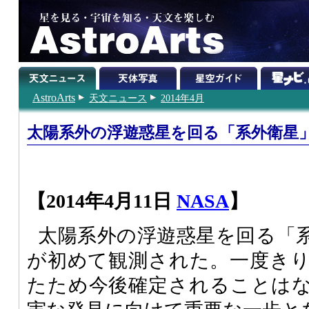
AstroArts
天文ニュース
2014年4月
太陽系外の浮遊惑星を回る「系外衛星
【2014年4月11日
NASA
】
太陽系外の浮遊惑星を回る「
が初めて観測された。一度き
たため今後確定されることは