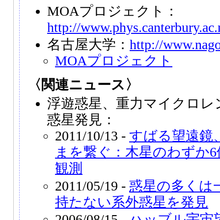
MOAプロジェクト：
http://www.phys.canterbury.ac
名古屋大学：
http://www.nago
MOAプロジェクト
〈関連ニュース〉
浮遊惑星、重力マイクロレ
惑星発見：
2011/10/13 -
すばる望遠鏡
まを繋ぐ：木星のわずか6
観測
2011/05/19 -
惑星の多くは
持たない系外惑星を発見
2006/08/15 -
ハッブル宇宙