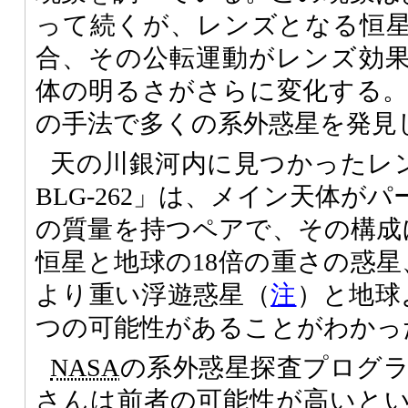
って続くが、レンズとなる恒
合、その公転運動がレンズ効
体の明るさがさらに変化する
の手法で多くの系外惑星を発見
天の川銀河内に見つかったレンズ天
BLG-262」は、メイン天体がパ
の質量を持つペアで、その構成
恒星と地球の18倍の重さの惑星
より重い浮遊惑星（
注
）と地球
つの可能性があることがわかっ
NASA
の系外惑星探査プログラムに
さんは前者の可能性が高いと