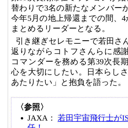
替わりで3名の新たなメンバー
今年5月の地上帰還までの間、4
まとめるリーダーとなる。
引き継ぎセレモニーで若田さ
返りながらコトフさんらに感
コマンダーを務める第39次長
心を大切にしたい。日本らし
あたりたい」と抱負を語った。
〈参照〉
JAXA：
若田宇宙飛行士がI
任！