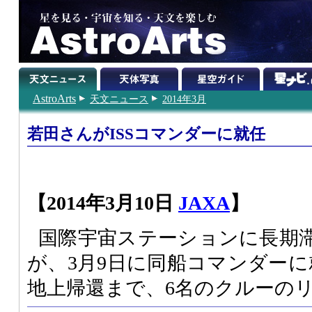
AstroArts
天文ニュース
2014年3月
若田さんがISSコマンダーに就任
【2014年3月10日
JAXA
】
国際宇宙ステーションに長期
が、3月9日に同船コマンダーに
地上帰還まで、6名のクルーの