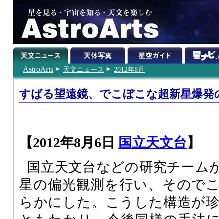
AstroArts
天文ニュース
2012年8月
すばる望遠鏡、でこぼこな超新星爆発
【2012年8月6日
国立天文台
】
国立天文台などの研究チーム
星の偏光観測を行い、そので
らかにした。こうした構造が