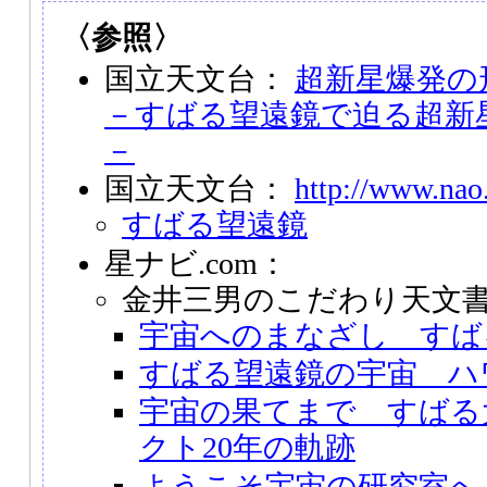
〈参照〉
国立天文台：
超新星爆発の
－すばる望遠鏡で迫る超新
－
国立天文台：
http://www.nao.
すばる望遠鏡
星ナビ.com：
金井三男のこだわり天文
宇宙へのまなざし すば
すばる望遠鏡の宇宙 ハ
宇宙の果てまで すばる
クト20年の軌跡
ようこそ宇宙の研究室へ