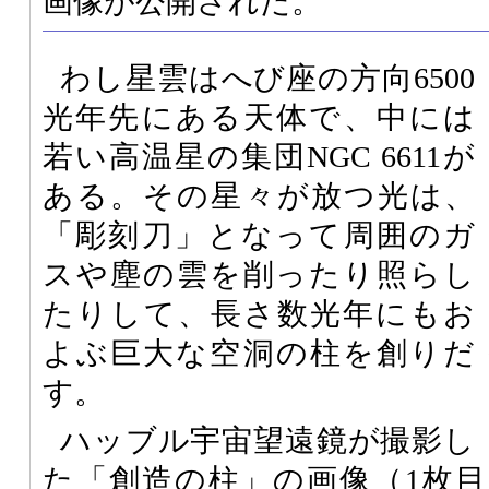
画像が公開された。
わし星雲はへび座の方向6500
光年先にある天体で、中には
若い高温星の集団NGC 6611が
ある。その星々が放つ光は、
「彫刻刀」となって周囲のガ
スや塵の雲を削ったり照らし
たりして、長さ数光年にもお
よぶ巨大な空洞の柱を創りだ
す。
ハッブル宇宙望遠鏡が撮影し
た「創造の柱」の画像（1枚目）