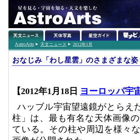
AstroArts
天文ニュース
2012年1月
おなじみ「わし星雲」のさまざまな姿
【2012年1月18日
ヨーロッパ宇
ハッブル宇宙望遠鏡がとらえ
柱」は、最も有名な天体画像
ている。その柱や周辺を様々