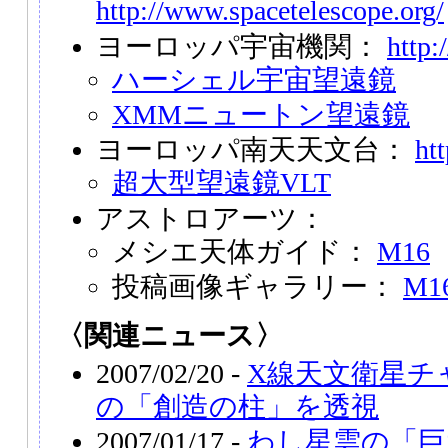
http://www.spacetelescope.org/
ヨーロッパ宇宙機関：
http:
ハーシェル宇宙望遠鏡
XMMニュートン望遠鏡
ヨーロッパ南天天文台：
ht
超大型望遠鏡VLT
アストロアーツ：
メシエ天体ガイド：
M16
投稿画像ギャラリー：
M1
〈関連ニュース〉
2007/02/20 -
X線天文衛星チ
の「創造の柱」を透視
2007/01/17 -
わし星雲の「巨