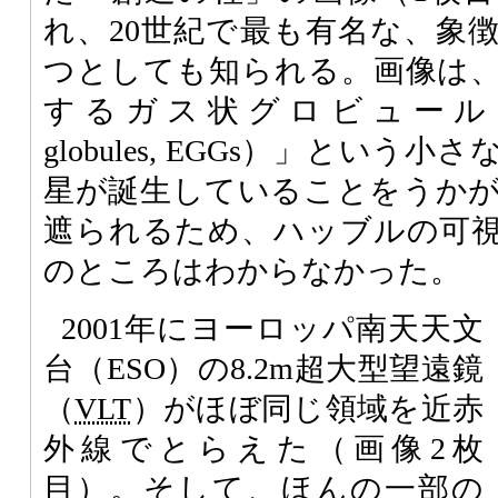
れ、20世紀で最も有名な、象
つとしても知られる。画像は
するガス状グロビュール（evapor
globules, EGGs）」とい
星が誕生していることをうか
遮られるため、ハッブルの可
のところはわからなかった。
2001年にヨーロッパ南天天文
台（ESO）の8.2m超大型望遠鏡
（
VLT
）がほぼ同じ領域を近赤
外線でとらえた（画像2枚
目）。そして、ほんの一部の