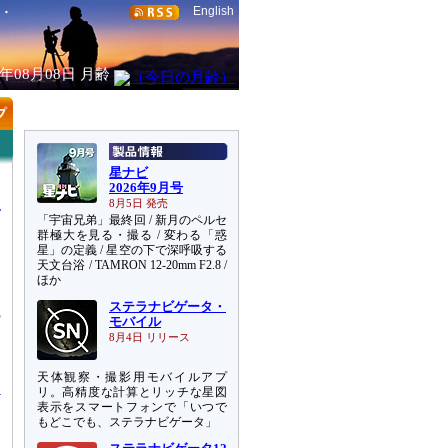
English
6年08月08日
月齢
星ナビ
2026年9月号
8月5日 発売
「宇宙兄弟」最終回 / 新月のペルセ
群極大を見る・撮る / 変わる「惑
星」の定義 / 星空の下で深呼吸する
天文台浴 / TAMRON 12-20mm F2.8 /
ほか
ステラナビゲータ・
の
モバイル
る
8月4日 リリース
明
天体観察・撮影用モバイルアプ
リ。高精度な計算とリッチな星図
表示をスマートフォンで「いつで
もどこでも、ステラナビゲータ」