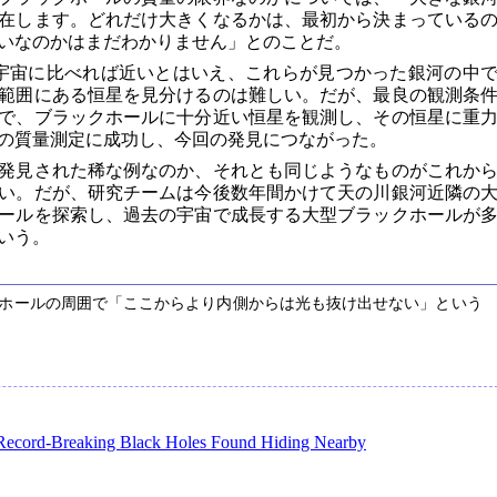
在します。どれだけ大きくなるかは、最初から決まっている
いなのかはまだわかりません」とのことだ。
期宇宙に比べれば近いとはいえ、これらが見つかった銀河の中
年の範囲にある恒星を見分けるのは難しい。だが、最良の観測条
で、ブラックホールに十分近い恒星を観測し、その恒星に重
の質量測定に成功し、今回の発見につながった。
発見された稀な例なのか、それとも同じようなものがこれか
い。だが、研究チームは今後数年間かけて天の川銀河近隣の
ールを探索し、過去の宇宙で成長する大型ブラックホールが
いう。
ホールの周囲で「ここからより内側からは光も抜け出せない」という
ecord-Breaking Black Holes Found Hiding Nearby