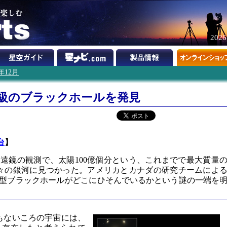
202
1年12月
大級のブラックホールを発見
台
】
遠鏡の観測で、太陽100億個分という、これまでで最大質量
々の銀河に見つかった。アメリカとカナダの研究チームによ
型ブラックホールがどこにひそんでいるかという謎の一端を
間もないころの宇宙には、