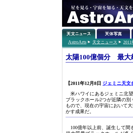
AstroArts
天文ニュース
201
太陽100億個分 最
【2011年12月8日
ジェミニ天文
米ハワイにあるジェミニ北望
ブラックホール2つが近隣の別
もので、現在の宇宙において大
かす成果だ。
100億年以上前、誕生して