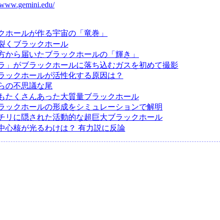
//www.gemini.edu/
クホールが作る宇宙の「竜巻」
裂くブラックホール
彼方から届いたブラックホールの「輝き」
ラ」がブラックホールに落ち込むガスを初めて撮影
ラックホールが活性化する原因は？
らの不思議な尾
もたくさんあった大質量ブラックホール
ラックホールの形成をシミュレーションで解明
チリに隠された活動的な超巨大ブラックホール
中心核が光るわけは？ 有力説に反論