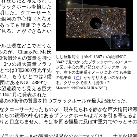
く存在したと考えられて
ブラックホールを擁した
明した。クエーサーと
な銀河の中心核（と考え
あっても観測できるた
て見ることができるとい
ールは現在どこでどうな
Chung-Pei Ma氏
しし座銀河団（Abell 1367）の銀河NGC
00億個分もの質量を持つ
3842で見つかったブラックホールのイメー
。2つの超大質量ブラッ
ジ図。中心の黒い部分がブラックホール
つは3億2000万光年先
で、右下の太陽系イメージに比べても事象
842、もうひとつは3億
の地平線（
注
）がかなり大きいのがわか
にあるNGC 4889で、
る。クリックで拡大（提供：P.
Marenfeld/NOAO/AURA/NSF）
体望遠鏡でも見える巨大
11年1月に発表された、
太陽の63億倍の質量を持つブラックホールが最大記録だった。
なクエーサーだったものが、現在見られる静かな巨大楕円銀
れらの銀河の中心にあるブラックホールはガスを引き寄せる
りと目立ちません。そばを回る恒星に及ぼす重力でやっとそ
）。
ブラックホールの質量の限界なのかについては、「大きな銀