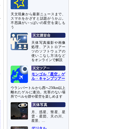
の
天文現象から最新ニュースまで、
で
スマホをかざすと話題がうかぶ。
不思議がいっぱいの星空を楽しも
件
う
力
天体写真撮影や画像
ら
処理、アストロアー
大
ツのソフトウェアの
多
使いこなし方法など
をオンラインで解説
モンゴル「星空」ゲ
ル・キャンプツアー
ウランバートルから西へ250km以上
離れたゲルに連泊。光害のない場
所でペルセ群や星空を楽しめます
月、惑星、彗星、星
雲・星団、天の川、
星景、…
デジタル