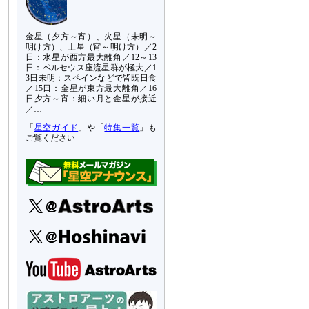
金星（夕方～宵）、火星（未明～
明け方）、土星（宵～明け方）／2
日：水星が西方最大離角／12～13
日：ペルセウス座流星群が極大／1
3日未明：スペインなどで皆既日食
／15日：金星が東方最大離角／16
日夕方～宵：細い月と金星が接近
／…
「
星空ガイド
」や「
特集一覧
」も
ご覧ください