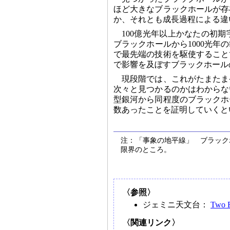
ほど大きなブラックホールが存
か、それとも成長過程による違
100億光年以上かなたの初
ブラックホールから1000光
で最先端の技術を駆使すること
で影響を及ぼすブラックホール
現段階では、これがたまたま
次々と見つかるのかはわからな
型銀河から同程度のブラックホ
数あったことを証明していくと
注：「事象の地平線」 ブラック
限界のところ。
〈参照〉
ジェミニ天文台：
Two R
〈関連リンク〉