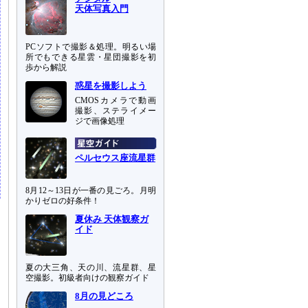
天体写真入門
PCソフトで撮影＆処理。明るい場
所でもできる星雲・星団撮影を初
歩から解説
惑星を撮影しよう
CMOSカメラで動画
撮影、ステライメー
ジで画像処理
ペルセウス座流星群
8月12～13日が一番の見ごろ。月明
かりゼロの好条件！
夏休み 天体観察ガ
イド
夏の大三角、天の川、流星群、星
空撮影。初級者向けの観察ガイド
8月の見どころ