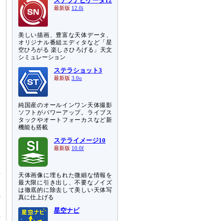
ステラナビゲータ12
最新版
12.0i
美しい描画、豊富な天体データ、
オリジナル番組エディタなど「星
空ひろがる 楽しさひろげる」天文
シミュレーション
ステラショット3
最新版
3.0o
純国産のオールインワン天体撮影
ソフトがパワーアップ。ライブス
タックやオートフォーカスなど新
機能も搭載
ステライメージ10
最新版
10.0f
天体画像に埋もれた微細な情報を
河
最大限に引き出し、不要なノイズ
よ
は徹底的に除去して美しい天体写
の
真に仕上げる
星空ナビ
河