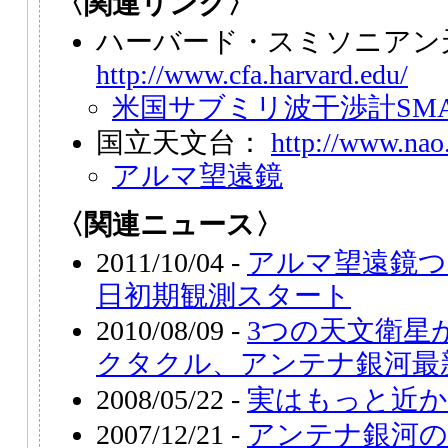
〈関連リンク〉
ハーバード・スミソニアン
http://www.cfa.harvard.edu/
米国サブミリ波干渉計SM
国立天文台：
http://www.nao.
アルマ望遠鏡
〈関連ニュース〉
2011/10/04 -
アルマ望遠鏡つ
日初期観測スタート
2010/08/09 -
3つの天文衛星
クタクル、アンテナ銀河最
2008/05/22 -
実はもっと近
2007/12/21 -
アンテナ銀河の