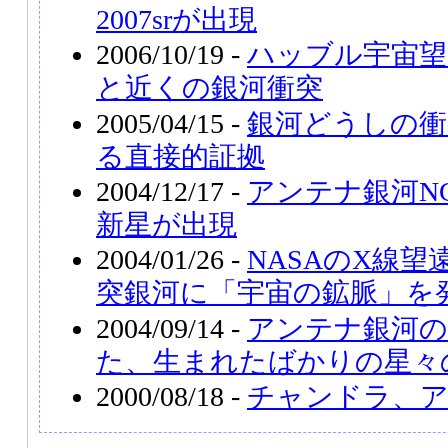
2007srが出現
2006/10/19 -
ハッブル宇宙望
と近くの銀河衝突
2005/04/15 -
銀河どうしの衝
る直接的証拠
2004/12/17 -
アンテナ銀河NG
新星が出現
2004/01/26 -
NASAのX線
突銀河に「宇宙の鉱脈」を
2004/09/14 -
アンテナ銀河の
た、生まれたばかりの星々
2000/08/18 -
チャンドラ、ア