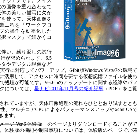
フトウェアです。ノイズ
数の画像を重ね合わせて
天体の美しい描写に欠か
どを使って、天体画像を
業工程を「ワークフロ
プの操作を効率化した
選択マスク」で細かくコ
に伴い、繰り返しの試行
行が求められます。6.5
ルタやデジタル現像など
対応してパワーアップ。64bit版Windows Vista/7の環境
ルに活用して、アクセスに時間を要する仮想記憶ファイルを使
処理が可能です。Ver.6.5のアップデートに関する経緯やパ
クについては、
星ナビ2011年11月号の紹介記事
（PDF）をご
されていますが、天体画像処理の流れをひととおり試すとと
、マルチコアCPUによるパフォーマンスアップや64bit OS
きます。
ージ Ver.6 体験版
」のページよりダウンロードすることが
。体験版の機能や制限事項については、体験版のページでご