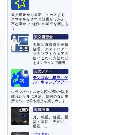
特
受
天文現象から最新ニュースまで、
スマホをかざすと話題がうかぶ。
不思議がいっぱいの星空を楽しも
う
天体写真撮影や画像
処理、アストロアー
ツのソフトウェアの
使いこなし方法など
をオンラインで解説
モンゴル「星空」ゲ
ル・キャンプツアー
ウランバートルから西へ250km以上
離れたゲルに連泊。光害のない場
所でペルセ群や星空を楽しめます
月、惑星、彗星、星
雲・星団、天の川、
星景、…
デジタル