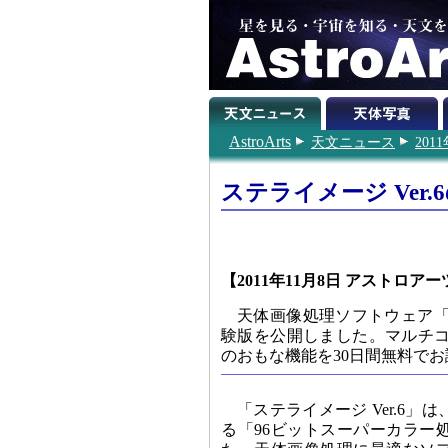
AstroArts
天文ニュース
201
ステライメージ Ver.6
【2011年11月8日 アストロアー
天体画像処理ソフトウェア「ステ
験版を公開しました。マルチコア
のおもな機能を30日間無料で
「ステライメージ Ver.6
る「96ビットスーパーカラー