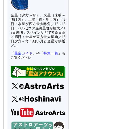
金星（夕方～宵）、火星（未明～
明け方）、土星（宵～明け方）／2
日：水星が西方最大離角／12～13
日：ペルセウス座流星群が極大／1
3日未明：スペインなどで皆既日食
／15日：金星が東方最大離角／16
日夕方～宵：細い月と金星が接近
／…
「
星空ガイド
」や「
特集一覧
」も
ご覧ください