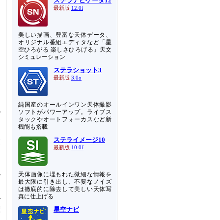
ステラナビゲータ12
最新版
12.0i
美しい描画、豊富な天体データ、
オリジナル番組エディタなど「星
空ひろがる 楽しさひろげる」天文
シミュレーション
ステラショット3
最新版
3.0o
純国産のオールインワン天体撮影
で
ソフトがパワーアップ。ライブス
タックやオートフォーカスなど新
わ
機能も搭載
フ
ステライメージ10
覧
最新版
10.0f
も
天体画像に埋もれた微細な情報を
で
最大限に引き出し、不要なノイズ
は徹底的に除去して美しい天体写
真に仕上げる
で
確
星空ナビ