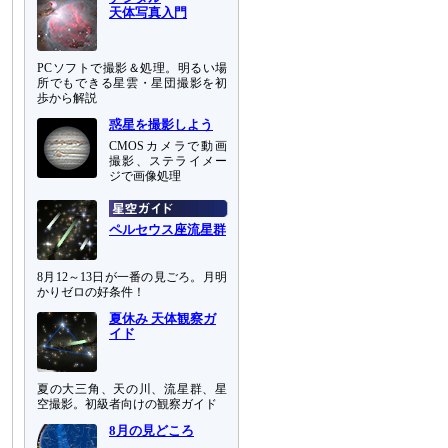
天体写真入門
PCソフトで撮影＆処理。明るい場
所でもできる星雲・星団撮影を初
歩から解説
惑星を撮影しよう
CMOSカメラで動画
撮影、ステライメー
ジで画像処理
ペルセウス座流星群
8月12～13日が一番の見ごろ。月明
かりゼロの好条件！
夏休み 天体観察ガ
イド
夏の大三角、天の川、流星群、星
空撮影。初級者向けの観察ガイド
8月の見どころ