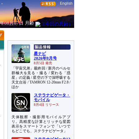
English
6年08月07日
月齢
星ナビ
2026年9月号
8月5日 発売
「宇宙兄弟」最終回 / 新月のペルセ
群極大を見る・撮る / 変わる「惑
星」の定義 / 星空の下で深呼吸する
天文台浴 / TAMRON 12-20mm F2.8 /
ほか
ステラナビゲータ・
体
モバイル
ジ
8月4日 リリース
天体観察・撮影用モバイルアプ
リ。高精度な計算とリッチな星図
表示をスマートフォンで「いつで
もどこでも、ステラナビゲータ」