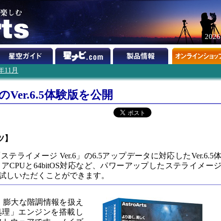
202
1年11月
のVer.6.5体験版を公開
ツ】
ライメージ Ver.6」の6.5アップデータに対応したVer.6.5
CPUと64bitOS対応など、パワーアップしたステライメー
お試しいただくことができます。
」は、膨大な階調情報を扱え
処理」エンジンを搭載し