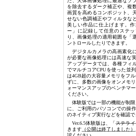
た、天体画像処理に最適なソ
を除去するダーク補正や、複
画質を高めるコンポジット、
せない色調補正やフィルタな
美しい作品に仕上げます。作
ー」に記録して任意のステッ
り、画像処理の適用範囲を「
ントロールしたりできます。
デジタルカメラの高画素化
が必要な画像処理には高速な実
アップデータでは、各種フィ
でマルチコアCPUを使った並列実行に
は4GB超の大容量メモリをフ
ずに、多数の画像をオンメモリで
ォーマンスアップのベンチマー
ください。
体験版では一部の機能が制限
に、ご利用のパソコンでの操作性
のネイティブ実行などを確認で
Ver.6.5体験版は、「
ステライメ
きます
（公開は終了しました）
認ください。