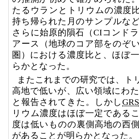
たるウランとトリウムの濃度
持ち帰られた月のサンプルな
さらに始原的隕石（CIコンド
アース（地球のコア部をのぞ
圏）における濃度比と、ほぼ
らかとなった。
またこれまでの研究では、ト
高地で低いが、広い領域にわ
と報告されてきた。しかし
GR
リウム濃度はほぼ一定である
度は低いものの裏側高地の西
があることが明らかとなった。