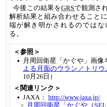
今後この結果を
GRS
で観測さ
解析結果と組み合わせること
端が解き明かされるのではな
る。
＜参照＞
月周回衛星「かぐや」画像
よる月面のウラン／トリウ
10月26日）
＜関連リンク＞
JAXA：
http://www.jaxa.jp/
月周回衛星「かぐや（SEL