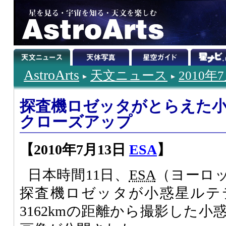
AstroArts
天文ニュース
2010年
探査機ロゼッタがとらえた
クローズアップ
【2010年7月13日
ESA
】
日本時間11日、
ESA
（ヨーロ
探査機ロゼッタが小惑星ルテ
3162kmの距離から撮影した