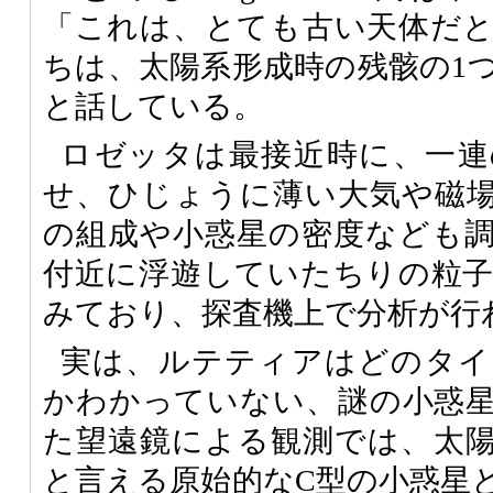
「これは、とても古い天体だ
ちは、太陽系形成時の残骸の1
と話している。
ロゼッタは最接近時に、一連
せ、ひじょうに薄い大気や磁
の組成や小惑星の密度なども
付近に浮遊していたちりの粒
みており、探査機上で分析が行
実は、ルテティアはどのタイ
かわかっていない、謎の小惑
た望遠鏡による観測では、太
と言える原始的なC型の小惑星