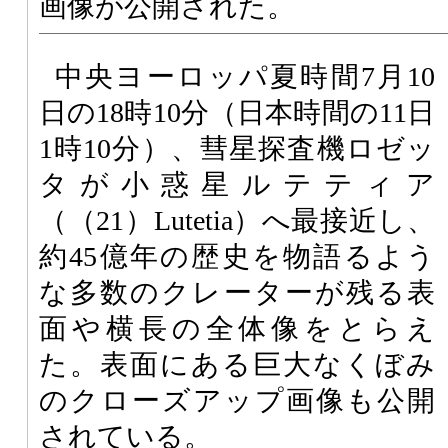
画像が公開された。
中央ヨーロッパ夏時間7月10
日の18時10分（日本時間の11日
1時10分）、彗星探査機ロゼッ
タが小惑星ルテティア
（（21）Lutetia）へ最接近し、
約45億年の歴史を物語るよう
な多数のクレーターが残る表
面や横長の全体像をとらえ
た。表面にある巨大なくぼみ
のクローズアップ画像も公開
されている。