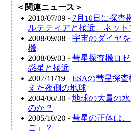
＜関連ニュース＞
2010/07/09 -
7月10日に探
ルテティアと接近、ネット
2008/09/08 -
宇宙のダイヤを
機
2008/09/03 -
彗星探査機ロゼ
惑星と接近
2007/11/19 -
ESAの彗星探
えた夜側の地球
2004/06/30 -
地球の大量の水
のか？
2005/10/20 -
彗星の正体は、
ご」？