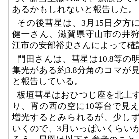
あるかもしれないと報告した。
その後彗星は、3月15日夕方
健一さん、滋賀県守山市の井
江市の安部裕史さんによって確
門田さんは、彗星は10.8等
集光がある約3.8分角のコマが
と報告している。
板垣彗星はおひつじ座を北上
り、宵の西の空に10等台で見
増光するとみられるが、少し
いくので、3月いっぱいくらい