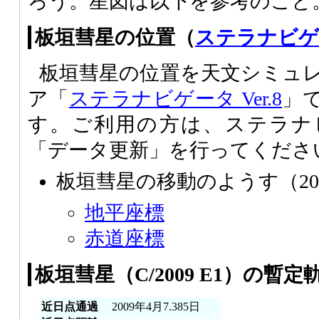
ろう。星図は以下を参考のこと
板垣彗星の位置（
ステラナビゲータ
板垣彗星の位置を天文シミュ
ア「
ステラナビゲータ Ver.8
」
す。ご利用の方は、ステラナ
「データ更新」を行ってくださ
板垣彗星の移動のようす（2
地平座標
赤道座標
板垣彗星（C/2009 E1）の暫
近日点通過
2009年4月7.385日