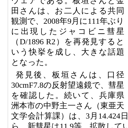
ウェアである。板垣さんと金
田さんは、お二人による共同
観測で、2008年9月に111年ぶり
に出現したジャコビニ彗星
（D/1896 R2）を再発見すると
いう快挙を成し、大きな話題
となった。
発見後、板垣さんは、口径
30cmF7.8の反射望遠鏡で、彗星
を確認した。続いて、兵庫県
洲本市の中野主一さん（東亜天
文学会計算課）は、3月14.42
ら、新彗星は11.9等、拡散し