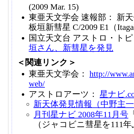
(2009 Mar. 15)
東亜天文学会 速報部： 新天体
板垣新彗星 C/2009 E1（Itaga
国立天文台 アストロ・トピ
垣さん、新彗星を発見
＜関連リンク＞
東亜天文学会：
http://www.a
web/
アストロアーツ：
星ナビ.c
新天体発見情報（中野主一
月刊星ナビ 2008年11月号
「
（ジャコビニ彗星を111