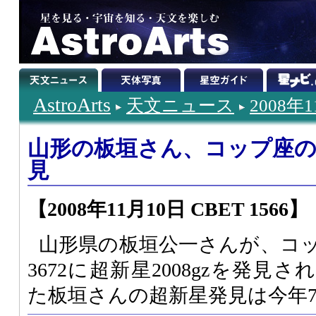
AstroArts
天文ニュース
2008年
山形の板垣さん、コップ座の
見
【2008年11月10日 CBET 1566】
山形県の板垣公一さんが、コッ
3672に超新星2008gzを発
た板垣さんの超新星発見は今年7