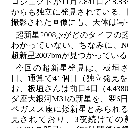
ロジェクトが11月7.841日と8.
からも独立に発見されている。同
撮影された画像にも、天体は写
超新星2008gzがどのタイプ
わかっていない。ちなみに、NGC
超新星2007bmが見つかってい
今回の超新星発見は、板垣さ
目、通算で41個目（独立発見
お、板垣さんは前日4日（4.43
ダ座大銀河M31の新星を、翌6日
ペガスス座に矮新星とみられ
見されており、3夜続けての