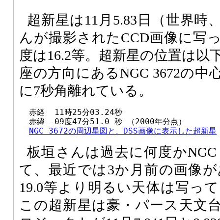
超新星は11月5.83日（世界
んが撮影されたCCD画像に写
度は16.2等。超新星の位置は
座の方向にあるNGC 3672の
に7秒角離れている。
  赤経  11時25分03.24秒

  赤緯 -09度47分51.0 秒 （2000年分点）

NGC 3672の周辺星図と、DSS画像に表示した超新星
板垣さんは過去に何度かNGC 
て、最近では3か月前の画像
19.0等より明るい天体は写っ
この超新星は豪・パース天文