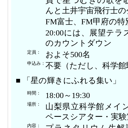
員で星つむぎの歌を
んと土井宇宙飛行士の
FM富士、FM甲府の
20:00には、展望テ
のカウントダウン
定員：
およそ500名
申込み：
不要（ただし、科学館
■ 「星の輝きにふれる集い」
時間：
18:00～19:30
場所：
山梨県立科学館メイ
ペースシアター・実験
内容：
プラネタリウム生解説