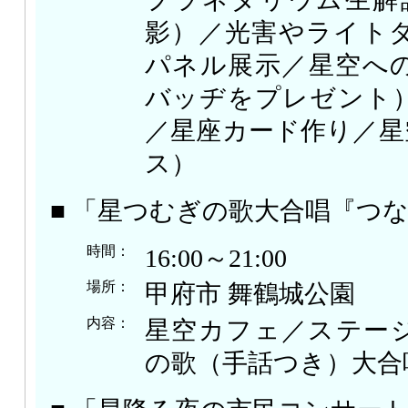
影）／光害やライト
パネル展示／星空へ
バッヂをプレゼント
／星座カード作り／星
ス）
■ 「星つむぎの歌大合唱『つ
時間：
16:00～21:00
場所：
甲府市 舞鶴城公園
内容：
星空カフェ／ステー
の歌（手話つき）大合