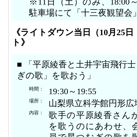
※11日（土）のみ、18:00
駐車場にて「十三夜観望会
《ライトダウン当日（10月25
ト》
■ 「平原綾香と土井宇宙飛行
ぎの歌」を歌おう」
時間：
19:30～19:55
場所：
山梨県立科学館円形広
内容：
歌手の平原綾香さん
を歌うのにあわせ、