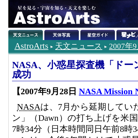
AstroArts
天文ニュース
2007年
NASA、小惑星探査機「ド
成功
【2007年9月28日
NASA Mission 
NASA
は、7月から延期してい
ン」（Dawn）の打ち上げを米国
7時34分（日本時間同日午前8時