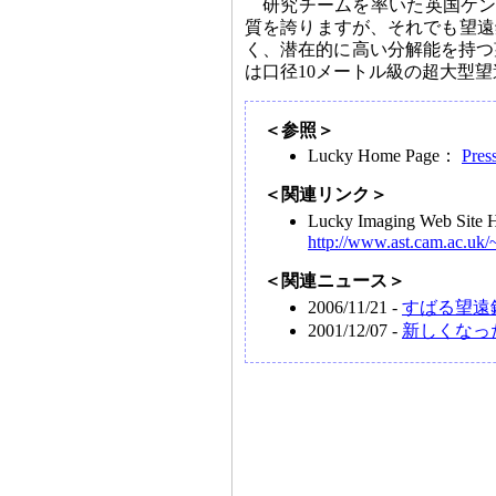
研究チームを率いた英国ケンブリ
質を誇りますが、それでも望遠
く、潜在的に高い分解能を持つ
は口径10メートル級の超大型
＜参照＞
Lucky Home Page：
Pres
＜関連リンク＞
Lucky Imaging Web
http://www.ast.cam.ac.uk
＜関連ニュース＞
2006/11/21 -
すばる望遠
2001/12/07 -
新しくなった