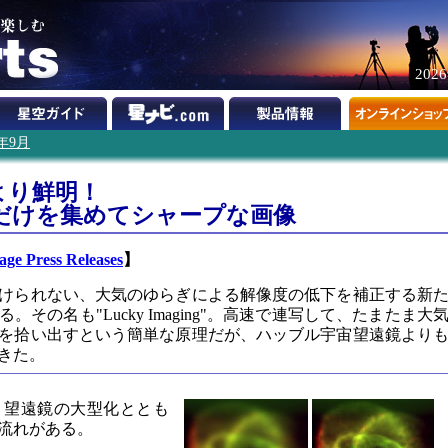
202
7年9月
より鮮明！
だけを集めてシャープな画像
ge Press Releases
】
けられない、大気のゆらぎによる解像度の低下を補正する新
その名も"Lucky Imaging"。高速で連写して、たまたま大
を拾い出すという簡単な原理だが、ハッブル宇宙望遠鏡より
きた。
、望遠鏡の大型化ととも
流れがある。