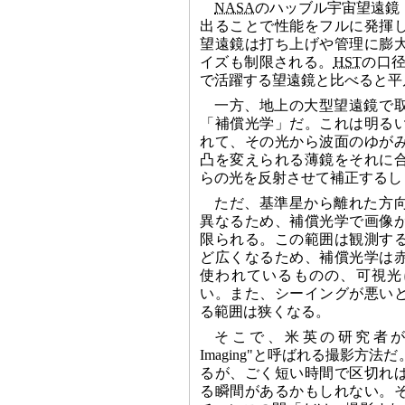
NASA
のハッブル宇宙望遠鏡
出ることで性能をフルに発揮
望遠鏡は打ち上げや管理に膨
イズも制限される。
HST
の口径
で活躍する望遠鏡と比べると平
一方、地上の大型望遠鏡で
「補償光学」だ。これは明る
れて、その光から波面のゆが
凸を変えられる薄鏡をそれに
らの光を反射させて補正するし
ただ、基準星から離れた方
異なるため、補償光学で画像
限られる。この範囲は観測す
ど広くなるため、補償光学は
使われているものの、可視光
い。また、シーイングが悪い
る範囲は狭くなる。
そこで、米英の研究者が開
Imaging"と呼ばれる撮影方
るが、ごく短い時間で区切れ
る瞬間があるかもしれない。