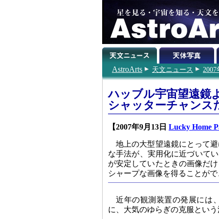
AstroArts
天文ニュース
200
ハッブル宇宙望遠鏡
シャッターチャンス
【2007年9月13日
Lucky Home Pa
地上の大型望遠鏡にとって避
な手法が、実用化に近づいている。
が安定していたときの画像だけ
シャープな画像を得ることがで
近年の観測装置の発展には
に、大気のゆらぎの克服という