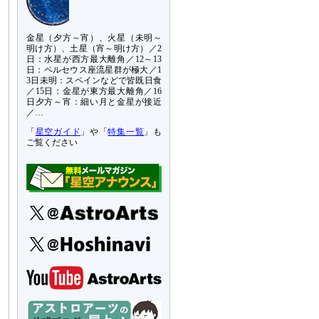
金星（夕方～宵）、火星（未明～
明け方）、土星（宵～明け方）／2
日：水星が西方最大離角／12～13
日：ペルセウス座流星群が極大／1
3日未明：スペインなどで皆既日食
／15日：金星が東方最大離角／16
日夕方～宵：細い月と金星が接近
／…
「
星空ガイド
」や「
特集一覧
」も
ご覧ください