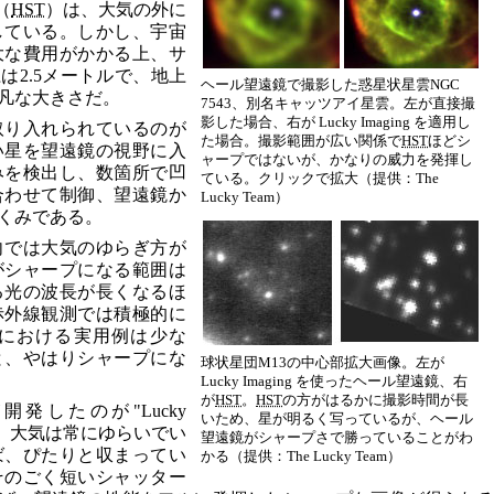
（
HST
）は、大気の外に
している。しかし、宇宙
大な費用がかかる上、サ
は2.5メートルで、地上
ヘール望遠鏡で撮影した惑星状星雲NGC
凡な大きさだ。
7543、別名キャッツアイ星雲。左が直接撮
影した場合、右が Lucky Imaging を適用し
取り入れられているのが
た場合。撮影範囲が広い関係で
HST
ほどシ
い星を望遠鏡の視野に入
ャープではないが、かなりの威力を発揮し
みを検出し、数箇所で凹
ている。クリックで拡大（提供：The
合わせて制御、望遠鏡か
Lucky Team）
くみである。
向では大気のゆらぎ方が
がシャープになる範囲は
る光の波長が長くなるほ
赤外線観測では積極的に
における実用例は少な
と、やはりシャープにな
球状星団M13の中心部拡大画像。左が
Lucky Imaging を使ったヘール望遠鏡、右
が
HST
。
HST
の方がはるかに撮影時間が長
発したのが"Lucky
いため、星が明るく写っているが、ヘール
法だ。大気は常にゆらいでい
望遠鏡がシャープさで勝っていることがわ
ば、ぴたりと収まってい
かる（提供：The Lucky Team）
そのごく短いシャッター