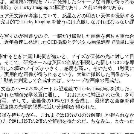
ば、望遠鏡の性能をフルに発揮したシャープな画像が得られ
が Lucky Imaging の原理であり、名前の由来である。
マチュア天文家が考案していて、惑星などの明るい天体を撮影す
的で Lucky Imaging を使うには克服しなければならない
を写すのが困難なので、一瞬だけ撮影した画像を何枚も重ね
、近年急速に発達したCCD撮影とデジタル画像処理で簡単に
撮影するときに露出時間が短いと、ノイズが天体の光に対して
。そこで、研究チームは英国の企業が開発した新しいCCDを
み出しの際のノイズが小さく、感度も高い。そのため、1秒間
も、実用的な画像が得られるという。大量に撮影した画像から
自動的に判定して合成すれば、シャープな画像の完成だ。
ヘール5.08メートル望遠鏡で Lucky Imaging を試した
された補償光学装置に通し、「おおまかに補正された像」を
写。そして、全画像の10%だけを合成し、最終的な画像を
望遠鏡の光学的限界に近い分解能が得られた。
口径を持ちながら、これまでは10分の1の分解能しか得られな
g の力で逆に
HST
の2倍の分解能を得たのだ。ちなみに、かかっ