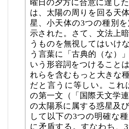
曜日の夕方に合意に達し
は、太陽の周りを回る天
星、小天体の3つの種別
示された。さて、文法上
うものを無視してはいけ
う言葉に「古典的（な）
いう形容詞をつけること
れらを含むもっと大きな
だと言うに等しい。これは
の第一文（「国際天文学
の太陽系に属する惑星及
して以下の3つの明確な
に矛盾する。すなわち、