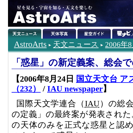
AstroArts
天文ニュース
2006年
「惑星」の新定義案、総会で
【2006年8月24日
国立天文台 ア
（232）
/
IAU newspaper
】
国際天文学連合（
IAU
）の総
の定義」の最終案が発表された
の天体のみを正式な惑星と認