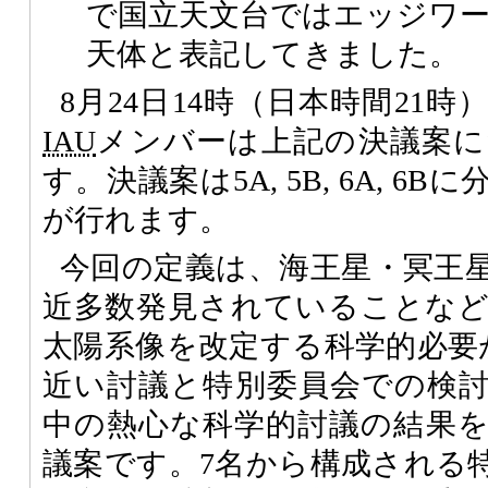
で国立天文台ではエッジワ
天体と表記してきました。
8月24日14時（日本時間21
IAU
メンバーは上記の決議案に
す。決議案は5A, 5B, 6A, 
が行れます。
今回の定義は、海王星・冥王
近多数発見されていることな
太陽系像を改定する科学的必要
近い討議と特別委員会での検
中の熱心な科学的討議の結果
議案です。7名から構成される