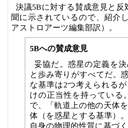
決議5Bに対する賛成意見と反
聞に示されているので、紹介
アストロアーツ編集部訳）。
5Bへの賛成意見
妥協だ。惑星の定義を決
と歩み寄りがすべてだ。
な基準は2つ考えられる
けの正当性を持っている
で、「軌道上の他の天体
体（を惑星とする基準）
自身の物理的性質に基づ