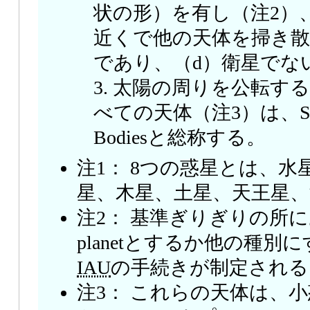
状の形）を有し（注2）
近くで他の天体を掃き
であり、（d）衛星でな
3. 太陽の周りを公転す
べての天体（注3）は、Small 
Bodiesと総称する。
注1： 8つの惑星とは、
星、木星、土星、天王星
注2： 基準ぎりぎりの所にあ
planetとするか他の種別
IAU
の手続きが制定される
注3： これらの天体は、