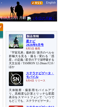
English
6年08月10日
月齢
星ナビ
2026年9月号
8月5日 発売
「宇宙兄弟」最終回 / 新月のペルセ
群極大を見る・撮る / 変わる「惑
星」の定義 / 星空の下で深呼吸する
天文台浴 / TAMRON 12-20mm F2.8 /
ほか
査
ステラナビゲータ・
モバイル
8月4日 リリース
天体観察・撮影用モバイルアプ
リ。高精度な計算とリッチな星図
表示をスマートフォンで「いつで
もどこでも、ステラナビゲータ」