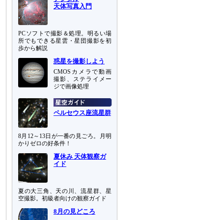
天体写真入門
PCソフトで撮影＆処理。明るい場
所でもできる星雲・星団撮影を初
歩から解説
惑星を撮影しよう
CMOSカメラで動画
撮影、ステライメー
ジで画像処理
ペルセウス座流星群
8月12～13日が一番の見ごろ。月明
かりゼロの好条件！
夏休み 天体観察ガ
イド
夏の大三角、天の川、流星群、星
空撮影。初級者向けの観察ガイド
8月の見どころ