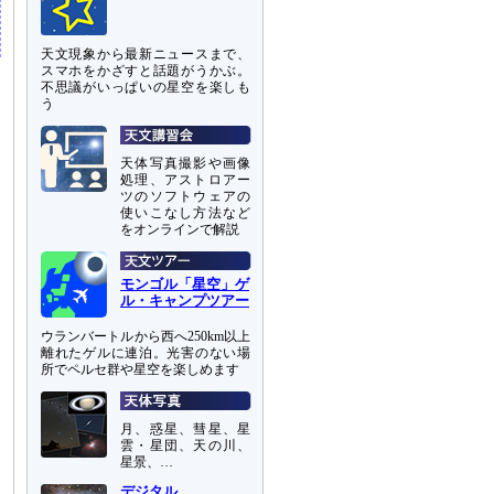
天文現象から最新ニュースまで、
スマホをかざすと話題がうかぶ。
不思議がいっぱいの星空を楽しも
う
天体写真撮影や画像
処理、アストロアー
ツのソフトウェアの
使いこなし方法など
をオンラインで解説
モンゴル「星空」ゲ
ル・キャンプツアー
ウランバートルから西へ250km以上
離れたゲルに連泊。光害のない場
所でペルセ群や星空を楽しめます
月、惑星、彗星、星
雲・星団、天の川、
星景、…
デジタル