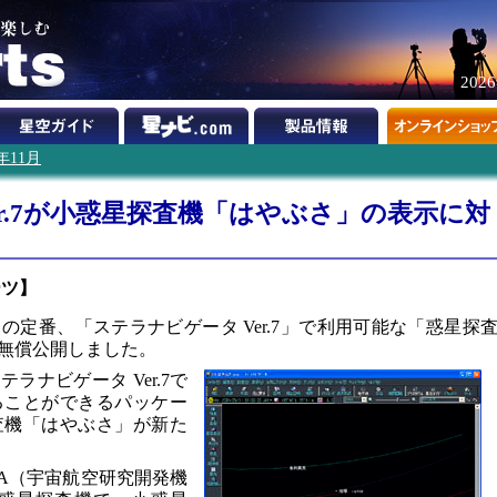
202
5年11月
er.7が小惑星探査機「はやぶさ」の表示に対
ーツ】
定番、「ステラナビゲータ Ver.7」で利用可能な「惑星探
日に無償公開しました。
ラナビゲータ Ver.7で
ることができるパッケー
査機「はやぶさ」が新た
XA（宇宙航空研究開発機