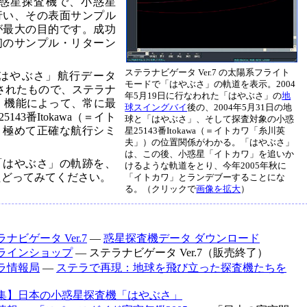
惑星探査機で、小惑星
行い、その表面サンプル
が最大の目的です。成功
初のサンプル・リターン
ステラナビゲータ Ver.7 の太陽系フライト
はやぶさ」航行データ
モードで「はやぶさ」の軌道を表示。2004
成されたもので、ステラナ
年5月19日に行なわれた「はやぶさ」の
地
新」機能によって、常に最
球スイングバイ
後の、2004年5月31日の地
43番Itokawa（＝イト
球と「はやぶさ」、そして探査対象の小惑
、極めて正確な航行シミ
星25143番Itokawa（＝イトカワ「糸川英
夫」）の位置関係がわかる。「はやぶさ」
は、この後、小惑星「イトカワ」を追いか
「はやぶさ」の軌跡を、
けるような軌道をとり、今年2005年秋に
ひたどってみてください。
「イトカワ」とランデブーすることにな
る。（クリックで
画像を拡大
）
ナビゲータ Ver.7
―
惑星探査機データ ダウンロード
ラインショップ
― ステラナビゲータ Ver.7（販売終了）
ラ情報局
―
ステラで再現：地球を飛び立った探査機たちを
集】日本の小惑星探査機「はやぶさ」