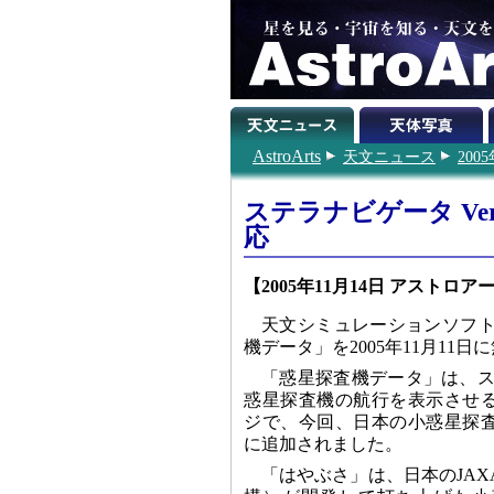
AstroArts
天文ニュース
200
ステラナビゲータ V
応
【2005年11月14日 アストロア
天文シミュレーションソフトの
機データ」を2005年11月11
「惑星探査機データ」は、ステ
惑星探査機の航行を表示させ
ジで、今回、日本の小惑星探
に追加されました。
「はやぶさ」は、日本のJA