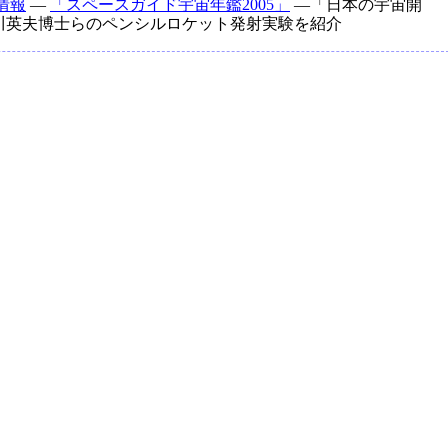
情報
―
「スペースガイド宇宙年鑑2005」
―「日本の宇宙開
糸川英夫博士らのペンシルロケット発射実験を紹介