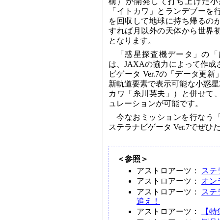
構）が開発して打ち上げた小
「イトカワ」とランデブーを
を回収して地球に持ち帰るの
すれば月以外の天体から世界
となります。
「惑星探査機データ」の「
は、JAXAの協力によって作
ビゲータ Ver.7の「データ更
新軌道要素で表示可能な小惑星251
カワ「糸川英夫」）と併せて
ュレーションが可能です。
今なおミッションを行なう
ステラナビゲータ Ver.7でぜ
＜参照＞
アストロアーツ：
ステラ
アストロアーツ：
オン
アストロアーツ：
ステ
追え！
アストロアーツ：
【特