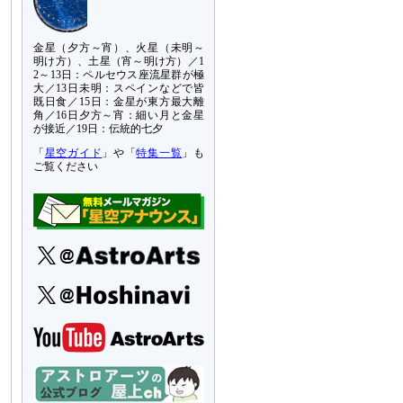
金星（夕方～宵）、火星（未明～
明け方）、土星（宵～明け方）／1
2～13日：ペルセウス座流星群が極
大／13日未明：スペインなどで皆
既日食／15日：金星が東方最大離
角／16日夕方～宵：細い月と金星
が接近／19日：伝統的七夕
「
星空ガイド
」や「
特集一覧
」も
ご覧ください