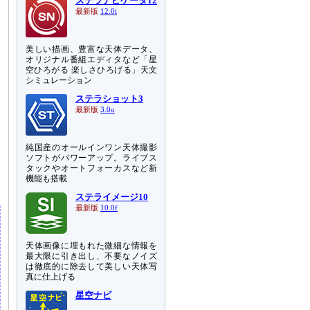
ステラナビゲータ12
最新版
12.0i
美しい描画、豊富な天体データ、
オリジナル番組エディタなど「星
空ひろがる 楽しさひろげる」天文
シミュレーション
ステラショット3
最新版
3.0o
純国産のオールインワン天体撮影
ソフトがパワーアップ。ライブス
タックやオートフォーカスなど新
機能も搭載
ステライメージ10
最新版
10.0f
天体画像に埋もれた微細な情報を
最大限に引き出し、不要なノイズ
は徹底的に除去して美しい天体写
真に仕上げる
星空ナビ