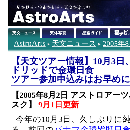
AstroArts
天文ニュース
2005年
【天文ツアー情報】10月3
ドリッドで金環日食
ツアー参加申込みはお早め
【2005年8月2日 アストロア
スク】
9月1日更新
今年の10月3日、久しぶりに
る。前回の
パナマ金環皆既日