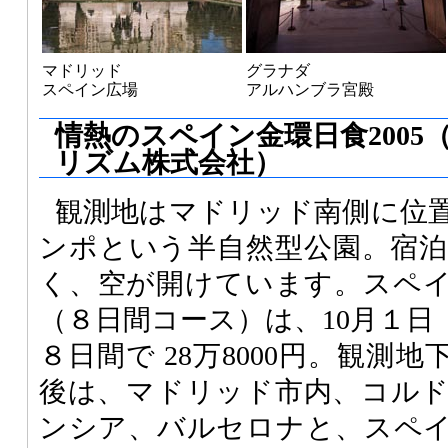
マドリッド
グラナダ
スペイン広場
アルハンブラ宮殿
情熱のスペイン金環日食2005
リズム株式会社）
観測地はマドリッド南側に位
ンポという半自然型公園。宿
く、空が開けています。スペ
（８日間コース）は、10月１日
８日間で 28万8000円。観測
後は、マドリッド市内、コル
ンシア、バルセロナと、スペ