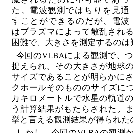
た。電波観測ではちりを見通
すことができるのだが、電波
はプラズマによって散乱され
困難で、大きさを測定するのは
今回の
VLBA
による観測で、つ
捉えられ、その大きさが地球
サイズであることが明らかに
クホールそのもののサイズについ
万キロメートルで水星の軌道
う計算結果がもたらされた。
挙と言える観測結果が得られた
しかし、今回の
VLBA
の観測