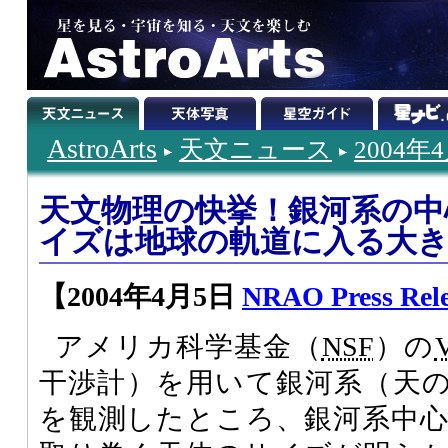
AstroArts
天文ニュース
2004年
天文物理の快挙！銀河系の中
イズは地球の軌道に入る大
【2004年4月5日
NRAO Press Rele
アメリカ科学基金（
NSF
）の
干渉計）を用いて銀河系（天
を観測したところ、銀河系中