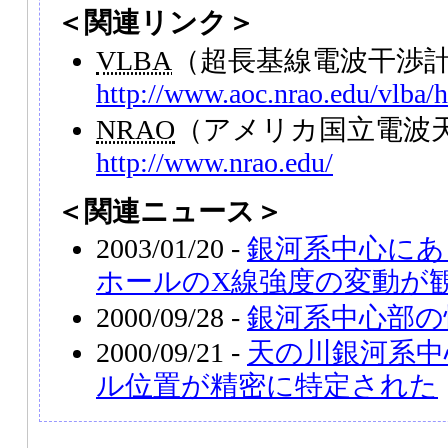
＜関連リンク＞
VLBA
（超長基線電波干渉
http://www.aoc.nrao.edu/vlba/h
NRAO
（アメリカ国立電波
http://www.nrao.edu/
＜関連ニュース＞
2003/01/20 -
銀河系中心にあ
ホールのX線強度の変動が
2000/09/28 -
銀河系中心部の
2000/09/21 -
天の川銀河系中
ル位置が精密に特定された