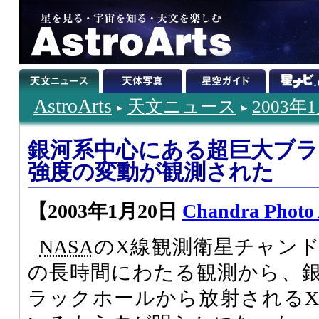
AstroArts
天文ニュース
2003年
銀河系中心にある超巨大ブラ
強度の変動が観測された
【2003年1月20日
Chandra Photo
NASA
のX線観測衛星チャン
の長時間にわたる観測から、
ラックホールから放射される