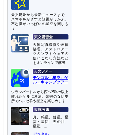
天文現象から最新ニュースまで、
スマホをかざすと話題がうかぶ。
不思議がいっぱいの星空を楽しも
う
天体写真撮影や画像
処理、アストロアー
ツのソフトウェアの
使いこなし方法など
をオンラインで解説
モンゴル「星空」ゲ
ル・キャンプツアー
ウランバートルから西へ250km以上
離れたゲルに連泊。光害のない場
所でペルセ群や星空を楽しめます
月、惑星、彗星、星
雲・星団、天の川、
星景、…
デジタル