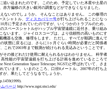
に追い込まれたのです。 このため、予定していた木星や土星
、赤方偏移の大きい銀河の調査などができなくなりました。
えないのでしょうか。 そんなことはありません。 この修理
ペースシャトル、
ディスカバリー号
が打ち上げられることにな
来10月に予定されていたのですが、いくつかのトラブルのため
このスペースシャトルがハッブル宇宙望遠鏡に近付き、乗り組
こないます。 ジャイロスコープは、より信頼性の高いものに
載機器も交換、修理をします。 ただし、すべてが順調に進ん
の状態に戻るには、さらに1ヶ月ぐらい時間が必要だと関係
、これで2003年まで観測が続けられる見込みということです
がその後どれだけ使用に耐えられるかはわかりません。 科学
き高性能の宇宙望遠鏡を打ち上げる計画を進めているところ
t Generation Space Telescope; NGST)と呼ばれていて、さ
ています。 いまのところ、口径8メートル、2007年の打ち
すが、果たしてどうなるでしょうか。
p.1459(1999).
ームページ
http://www.ngst.stsci.edu/