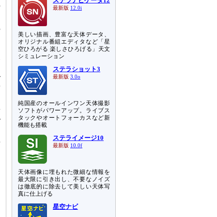
ステラナビゲータ12
の
最新版
12.0i
の
美しい描画、豊富な天体データ、
っ
オリジナル番組エディタなど「星
、
空ひろがる 楽しさひろげる」天文
シミュレーション
み
す
ステラショット3
で
最新版
3.0o
者
。
純国産のオールインワン天体撮影
者
ソフトがパワーアップ。ライブス
タックやオートフォーカスなど新
で
機能も搭載
ま
ステライメージ10
上
最新版
10.0f
天体画像に埋もれた微細な情報を
最大限に引き出し、不要なノイズ
は徹底的に除去して美しい天体写
真に仕上げる
星空ナビ