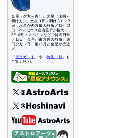
金星（夕方～宵）、火星（未明～
明け方）、土星（宵～明け方）／2
日：水星が西方最大離角／12～13
日：ペルセウス座流星群が極大／1
3日未明：スペインなどで皆既日食
／15日：金星が東方最大離角／16
日夕方～宵：細い月と金星が接近
／…
「
星空ガイド
」や「
特集一覧
」も
ご覧ください