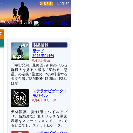
English
6年08月07日
月齢
星ナビ
2026年9月号
8月5日 発売
「宇宙兄弟」最終回 / 新月のペルセ
群極大を見る・撮る / 変わる「惑
星」の定義 / 星空の下で深呼吸する
天文台浴 / TAMRON 12-20mm F2.8 /
し
ほか
ステラナビゲータ・
、
モバイル
に
8月4日 リリース
を
天体観察・撮影用モバイルアプ
続
リ。高精度な計算とリッチな星図
新
表示をスマートフォンで「いつで
イ
もどこでも、ステラナビゲータ」
ブ