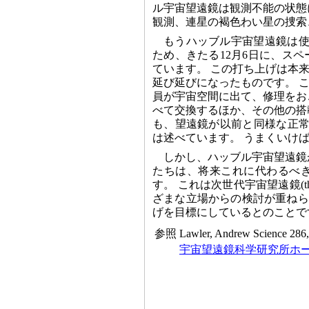
ル宇宙望遠鏡は観測不能の状態
観測、連星の褐色わい星の捜索
もうハッブル宇宙望遠鏡は使
ため、きたる12月6日に、ス
ています。 この打ち上げは本
延び延びになったものです。 
員が宇宙空間に出て、修理をお
べて交換するほか、その他の搭
も、望遠鏡が以前と同様な正常
は述べています。 うまくいけば
しかし、ハッブル宇宙望遠鏡
たちは、将来これに代わるべ
す。 これは次世代宇宙望遠鏡(the Nex
ざまな立場からの検討が重ねられ
げを目標にしているとのことで
参照
Lawler, Andrew Science 286,
宇宙望遠鏡科学研究所ホ