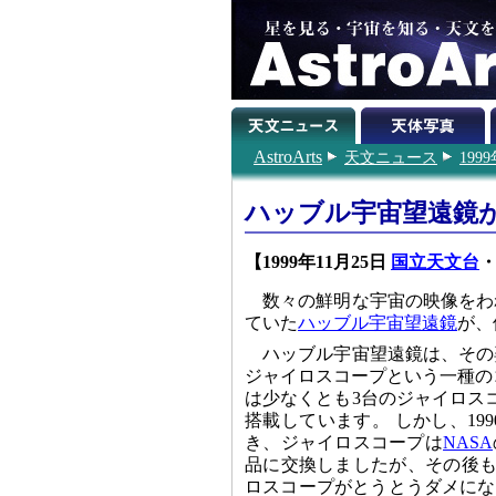
AstroArts
天文ニュース
199
ハッブル宇宙望遠鏡
【1999年11月25日
国立天文台
数々の鮮明な宇宙の映像をわ
ていた
ハッブル宇宙望遠鏡
が、
ハッブル宇宙望遠鏡は、その
ジャイロスコープという一種の
は少なくとも3台のジャイロス
搭載しています。 しかし、1
き、ジャイロスコープは
NASA
品に交換しましたが、その後も
ロスコープがとうとうダメにな