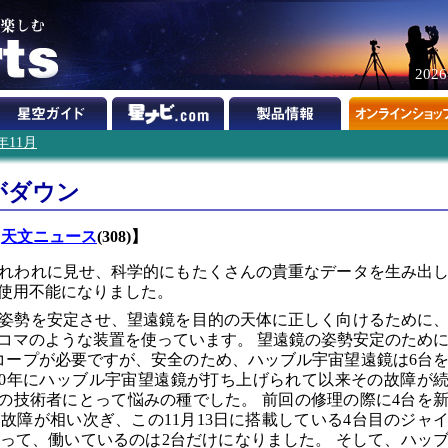
202
9年11月
がダウン
・
天文ニュース
(308)】
れわれに見せ、科学的にもたくさんの貴重なデータを生み出
使用不能になりました。
姿勢を安定させ、望遠鏡を目的の天体に正しく向けるために
コマのような装置を使っています。 望遠鏡の姿勢安定のため
コープが必要ですが、安全のため、ハッブル宇宙望遠鏡は6台
990年にハッブル宇宙望遠鏡が打ち上げられて以来その故障が
の技術者にとって悩みの種でした。 前回の修理の際に4台を
故障が相い次ぎ、この11月13日に搭載している4台目のジャ
って、働いているのは2台だけになりました。 そして、ハッ