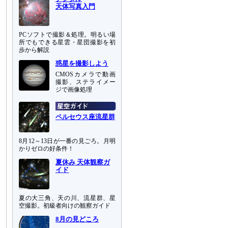
天体写真入門
PCソフトで撮影＆処理。明るい場
所でもできる星雲・星団撮影を初
歩から解説
惑星を撮影しよう
CMOSカメラで動画
撮影、ステライメー
ジで画像処理
ペルセウス座流星群
8月12～13日が一番の見ごろ。月明
かりゼロの好条件！
夏休み 天体観察ガ
イド
夏の大三角、天の川、流星群、星
空撮影。初級者向けの観察ガイド
8月の見どころ