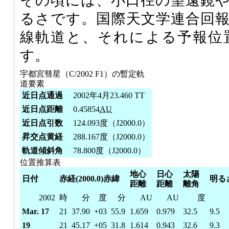
その頃には、小口径の望遠鏡
るさです。国際天文学連合回
線軌道と、それによる予報位
す。
宇都宮彗星（C/2002 F1）の暫定軌
道要素
近日点通過
2002年4月23.460 TT
近日点距離
0.45854
AU
近日点引数
124.093度（J2000.0）
昇交点黄経
288.167度（J2000.0）
軌道傾斜角
78.800度（J2000.0）
位置推算表
地心
日心
太陽
日付
赤経(2000.0)赤緯
明る
距離
距離
離角
2002
時
分
度
分
AU
AU
度
Mar. 17
21
37.90
+03
55.9
1.659
0.979
32.5
9.5
19
21
45.17
+05
31.8
1.614
0.943
32.6
9.3