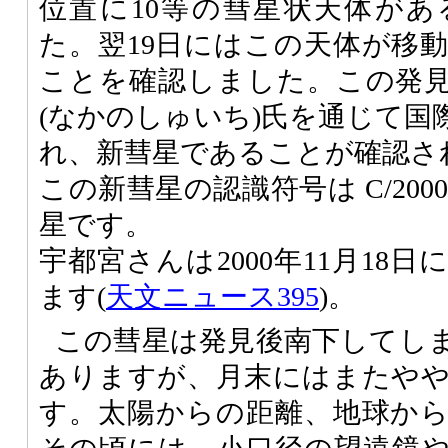
位置に10等の彗星状天体が
た。翌19日にはこの天体が移
ことを確認しました。この発
(なかのしゅいち)氏を通じて国
れ、新彗星であることが確認さ
この新彗星の認識符号は C/200
星です。
宇都宮さんは2000年11月18
ます(
天文ニュース395
)。
この彗星は発見後南下してし
ありますが、月末にはまたや
す。太陽からの距離、地球か