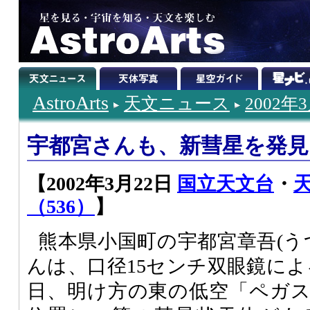
AstroArts
天文ニュース
2002年
宇都宮さんも、新彗星を発見
【2002年3月22日
国立天文台
・
（536）
】
熊本県小国町の宇都宮章吾(う
んは、口径15センチ双眼鏡によ
日、明け方の東の低空「ペガ