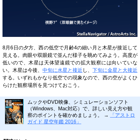
8月6日の夕方、西の低空で月齢4の細い月と木星が接近して
見える。肉眼や双眼鏡で並んだ様子を眺めてみよう。高度が
低いので、木星は天体望遠鏡での拡大観察には向いていな
い。木星は今後、
中旬に水星と接近
し、
下旬に金星と大接近
する。いずれもかなり低空での現象なので、西の空がよくひ
らけた観察場所を見つけておこう。
ムックやDVD映像、シミュレーションソフト
（Windows、Mac対応）で、詳しい見え方や観
察のポイントを確かめましょう。 →
「アストロ
ガイド 星空年鑑 2016」