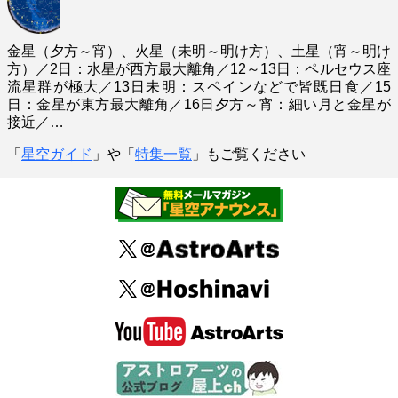
金星（夕方～宵）、火星（未明～明け方）、土星（宵～明け
方）／2日：水星が西方最大離角／12～13日：ペルセウス座
流星群が極大／13日未明：スペインなどで皆既日食／15
日：金星が東方最大離角／16日夕方～宵：細い月と金星が
接近／…
「
星空ガイド
」や「
特集一覧
」もご覧ください