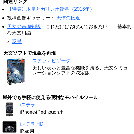
関連リンク
【特集】木星とガリレオ衛星（2016年）
投稿画像ギャラリー：
天体の接近
天文の基礎知識
これだけはおぼえておきたい！ 基本的
な天文用語
惑星
天文ソフトで現象を再現
ステラナビゲータ
美しい表示と豊富な機能を誇る、天文シミュ
レーションソフトの決定版
屋外でも手軽に使える便利なモバイルツール
iステラ
iPhone/iPod touch用
iステラ HD
iPad用