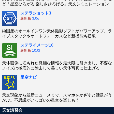
ど「星空ひろがる 楽しさひろげる」天文シミュレーション
ステラショット3
最新版
3.0o
純国産のオールインワン天体撮影ソフトがパワーアップ。ラ
イブスタックやオートフォーカスなど新機能も搭載
ステライメージ10
最新版
10.0f
天体画像に埋もれた微細な情報を最大限に引き出し、不要な
ノイズは徹底的に除去して美しい天体写真に仕上げる
星空ナビ
天文現象から最新ニュースまで、スマホをかざすと話題がう
かぶ。不思議がいっぱいの星空を楽しもう
天文講習会