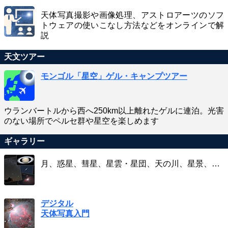
天体写真撮影や画像処理、アストロアーツのソフ
トウェアの使いこなし方法などをオンラインで解
説
天文ツアー
モンゴル「星空」ゲル・キャンプツアー
ウランバートルから西へ250km以上離れたゲルに連泊。光害
のない場所でペルセ群や星空を楽しめます
ギャラリー
月、惑星、彗星、星雲・星団、天の川、星景、…
デジタル
天体写真入門