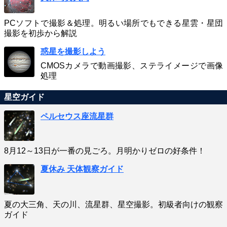
PCソフトで撮影＆処理。明るい場所でもできる星雲・星団
撮影を初歩から解説
惑星を撮影しよう
CMOSカメラで動画撮影、ステライメージで画像
処理
星空ガイド
ペルセウス座流星群
8月12～13日が一番の見ごろ。月明かりゼロの好条件！
夏休み 天体観察ガイド
夏の大三角、天の川、流星群、星空撮影。初級者向けの観察
ガイド