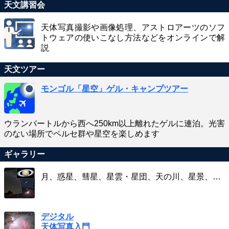
天文講習会
天体写真撮影や画像処理、アストロアーツのソフ
トウェアの使いこなし方法などをオンラインで解
説
天文ツアー
モンゴル「星空」ゲル・キャンプツアー
ウランバートルから西へ250km以上離れたゲルに連泊。光害
のない場所でペルセ群や星空を楽しめます
ギャラリー
月、惑星、彗星、星雲・星団、天の川、星景、…
デジタル
天体写真入門