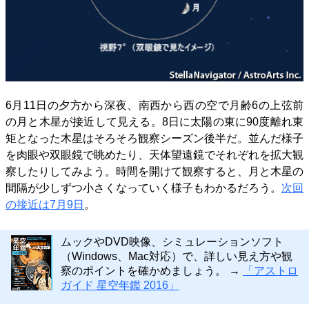
6月11日の夕方から深夜、南西から西の空で月齢6の上弦前
の月と木星が接近して見える。8日に太陽の東に90度離れ東
矩となった木星はそろそろ観察シーズン後半だ。並んだ様子
を肉眼や双眼鏡で眺めたり、天体望遠鏡でそれぞれを拡大観
察したりしてみよう。時間を開けて観察すると、月と木星の
間隔が少しずつ小さくなっていく様子もわかるだろう。
次回
の接近は7月9日
。
ムックやDVD映像、シミュレーションソフト
（Windows、Mac対応）で、詳しい見え方や観
察のポイントを確かめましょう。 →
「アストロ
ガイド 星空年鑑 2016」