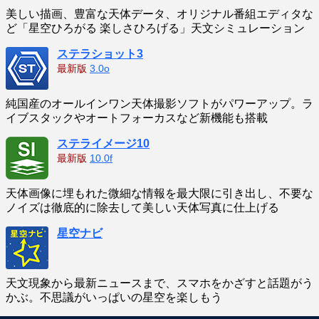
美しい描画、豊富な天体データ、オリジナル番組エディタな
ど「星空ひろがる 楽しさひろげる」天文シミュレーション
ステラショット3
最新版
3.0o
純国産のオールインワン天体撮影ソフトがパワーアップ。ラ
イブスタックやオートフォーカスなど新機能も搭載
ステライメージ10
最新版
10.0f
天体画像に埋もれた微細な情報を最大限に引き出し、不要な
ノイズは徹底的に除去して美しい天体写真に仕上げる
星空ナビ
天文現象から最新ニュースまで、スマホをかざすと話題がう
かぶ。不思議がいっぱいの星空を楽しもう