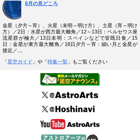
8月の見どころ
金星（夕方～宵）、火星（未明～明け方）、土星（宵～明け
方）／2日：水星が西方最大離角／12～13日：ペルセウス座
流星群が極大／13日未明：スペインなどで皆既日食／15
日：金星が東方最大離角／16日夕方～宵：細い月と金星が
接近／…
「
星空ガイド
」や「
特集一覧
」もご覧ください