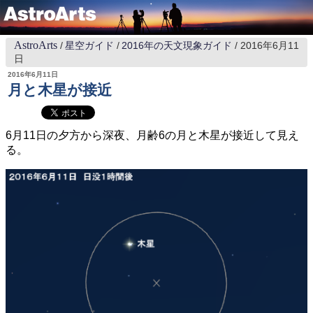
AstroArts
星空ガイド
2016年の天文現象ガイド
2016年6月11
日
2016年6月11日
月と木星が接近
6月11日の夕方から深夜、月齢6の月と木星が接近して見え
る。