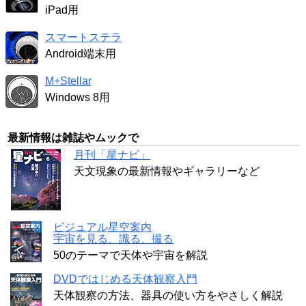
iPad用
スマートステラ
Android端末用
M+Stellar
Windows 8用
最新情報は雑誌やムックで
月刊「星ナビ」
天文現象の最新情報やギャラリーなど
ビジュアル星空案内
宇宙を見る、識る、撮る
50のテーマで天体や宇宙を解説
DVDではじめる天体観察入門
天体観察の方法、器具の使い方をやさしく解説