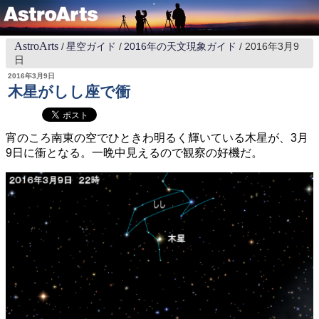
AstroArts
星空ガイド
2016年の天文現象ガイド
2016年3月9
日
2016年3月9日
木星がしし座で衝
宵のころ南東の空でひときわ明るく輝いている木星が、3月
9日に衝となる。一晩中見えるので観察の好機だ。