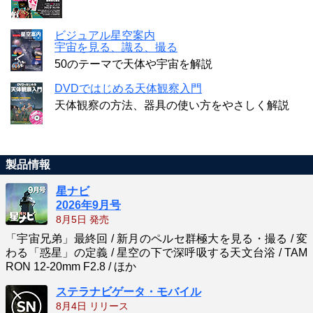
ビジュアル星空案内
宇宙を見る、識る、撮る
50のテーマで天体や宇宙を解説
DVDではじめる天体観察入門
天体観察の方法、器具の使い方をやさしく解説
製品情報
星ナビ
2026年9月号
8月5日 発売
「宇宙兄弟」最終回 / 新月のペルセ群極大を見る・撮る / 変
わる「惑星」の定義 / 星空の下で深呼吸する天文台浴 / TAM
RON 12-20mm F2.8 / ほか
ステラナビゲータ・モバイル
8月4日 リリース