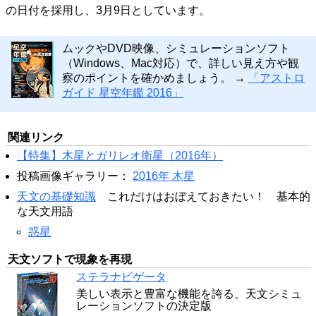
の日付を採用し、3月9日としています。
ムックやDVD映像、シミュレーションソフト
（Windows、Mac対応）で、詳しい見え方や観
察のポイントを確かめましょう。 →
「アストロ
ガイド 星空年鑑 2016」
関連リンク
【特集】木星とガリレオ衛星（2016年）
投稿画像ギャラリー：
2016年 木星
天文の基礎知識
これだけはおぼえておきたい！ 基本的
な天文用語
惑星
天文ソフトで現象を再現
ステラナビゲータ
美しい表示と豊富な機能を誇る、天文シミュ
レーションソフトの決定版