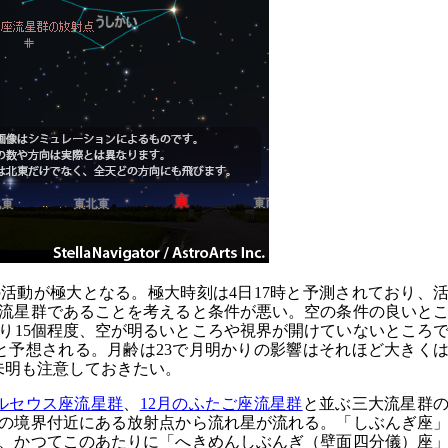
の活動が極大となる。極大時刻は4日17時と予測されており、
流星群であることを考えると条件が悪い。空の条件の良いと
たり15個程度、空が明るいところや視界が開けていないところ
どと予想される。月齢は23で月明かりの影響はそれほど大きく
未明も注意しておきたい。
ルセウス座流星群
、
12月のふたご座流星群
と並ぶ三大流星群
の境界付近にある放射点から流れ星が流れる。「しぶんぎ座
、かつてこのあたりに「へきめんしぶんぎ（壁面四分儀）座