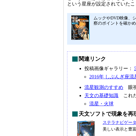
という星座が設定されていたこ
ムックやDVD映像、シ
察のポイントを確かめ
関連リンク
投稿画像ギャラリー：
2016年 しぶんぎ座
流星観測のすすめ
眼視
天文の基礎知識
これだ
流星・火球
天文ソフトで現象を再
ステラナビゲー
美しい表示と豊