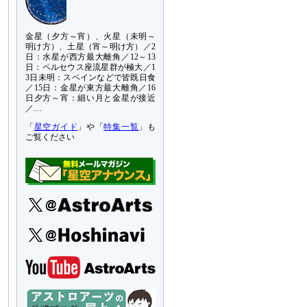
金星（夕方～宵）、火星（未明～
明け方）、土星（宵～明け方）／2
日：水星が西方最大離角／12～13
日：ペルセウス座流星群が極大／1
3日未明：スペインなどで皆既日食
／15日：金星が東方最大離角／16
日夕方～宵：細い月と金星が接近
／…
「
星空ガイド
」や「
特集一覧
」も
ご覧ください