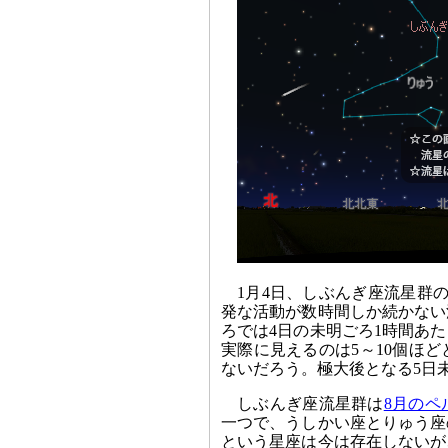
1月4日、しぶんぎ座流星群
発な活動が数時間しか続かない
ろでは4日の未明ごろ1時間あ
実際に見えるのは5～10個ほ
ないだろう。極大後となる5日
しぶんぎ座流星群は
8月のペ
一つで、うしかい座とりゅう座
という星座は今は存在しないが