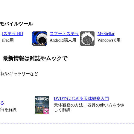
モバイルツール
iステラ HD
スマートステラ
M+Stellar
iPad用
Android端末用
Windows 8用
、
最新情報は雑誌やムックで
情報やギャラリーなど
DVDではじめる天体観察入門
る
天体観察の方法、器具の使い方をやさ
宇宙を解説
しく解説