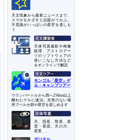
天文現象から最新ニュースまで、
スマホをかざすと話題がうかぶ。
不思議がいっぱいの星空を楽しも
う
天体写真撮影や画像
処理、アストロアー
ツのソフトウェアの
使いこなし方法など
をオンラインで解説
モンゴル「星空」ゲ
ル・キャンプツアー
ウランバートルから西へ250km以上
離れたゲルに連泊。光害のない場
所でペルセ群や星空を楽しめます
月、惑星、彗星、星
雲・星団、天の川、
星景、…
デジタル