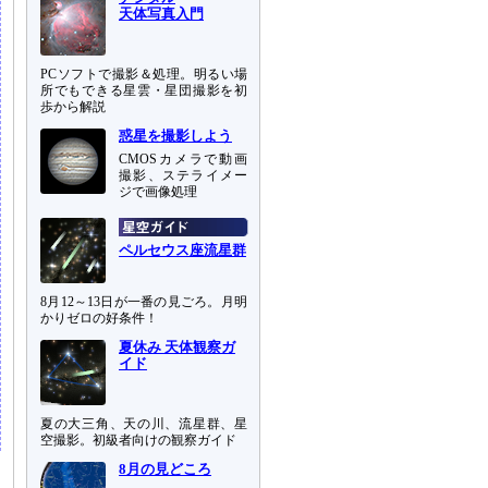
天体写真入門
PCソフトで撮影＆処理。明るい場
所でもできる星雲・星団撮影を初
歩から解説
惑星を撮影しよう
CMOSカメラで動画
撮影、ステライメー
ジで画像処理
ペルセウス座流星群
8月12～13日が一番の見ごろ。月明
かりゼロの好条件！
夏休み 天体観察ガ
イド
夏の大三角、天の川、流星群、星
空撮影。初級者向けの観察ガイド
8月の見どころ