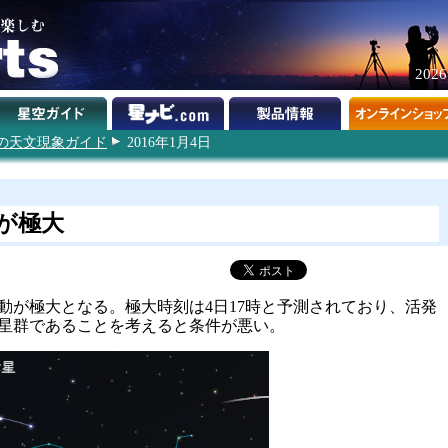
202
6年の天文現象ガイド
2016年1月4日
が極大
動が極大となる。極大時刻は4日17時と予測されており、活発
星群であることを考えると条件が悪い。