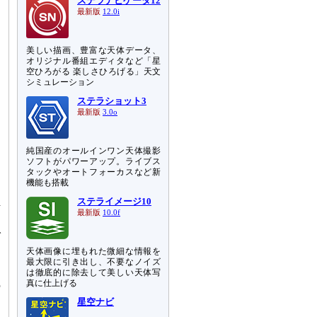
ステラナビゲータ12
最新版
12.0i
美しい描画、豊富な天体データ、
オリジナル番組エディタなど「星
空ひろがる 楽しさひろげる」天文
シミュレーション
ステラショット3
最新版
3.0o
純国産のオールインワン天体撮影
ソフトがパワーアップ。ライブス
タックやオートフォーカスなど新
機能も搭載
ステライメージ10
活
最新版
10.0f
こ
で
は
天体画像に埋もれた微細な情報を
最大限に引き出し、不要なノイズ
は徹底的に除去して美しい天体写
真に仕上げる
の
」
星空ナビ
」