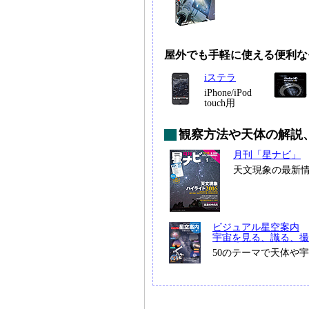
屋外でも手軽に使える便利な
iステラ
iPhone/iPod
touch用
観察方法や天体の解説
月刊「星ナビ」
天文現象の最新
ビジュアル星空案内
宇宙を見る、識る、撮
50のテーマで天体や