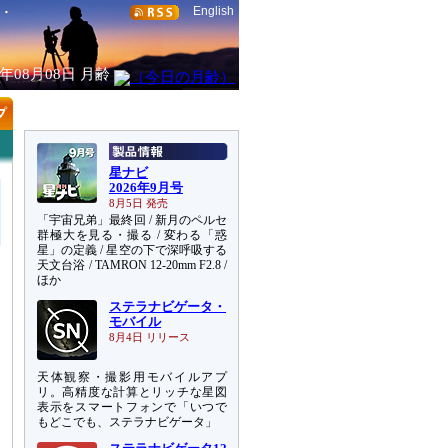
English
6年08月08日
月齢
星ナビ
2026年9月号
8月5日 発売
「宇宙兄弟」最終回 / 新月のペルセ
群極大を見る・撮る / 変わる「惑
星」の定義 / 星空の下で深呼吸する
天文台浴 / TAMRON 12-20mm F2.8 /
ほか
ステラナビゲータ・
モバイル
8月4日 リリース
天体観察・撮影用モバイルアプ
リ。高精度な計算とリッチな星図
表示をスマートフォンで「いつで
もどこでも、ステラナビゲータ」