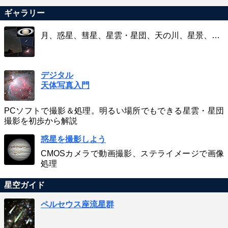
ギャラリー
月、惑星、彗星、星雲・星団、天の川、星景、…
デジタル
天体写真入門
PCソフトで撮影＆処理。明るい場所でもできる星雲・星団
撮影を初歩から解説
惑星を撮影しよう
CMOSカメラで動画撮影、ステライメージで画像
処理
星空ガイド
ペルセウス座流星群