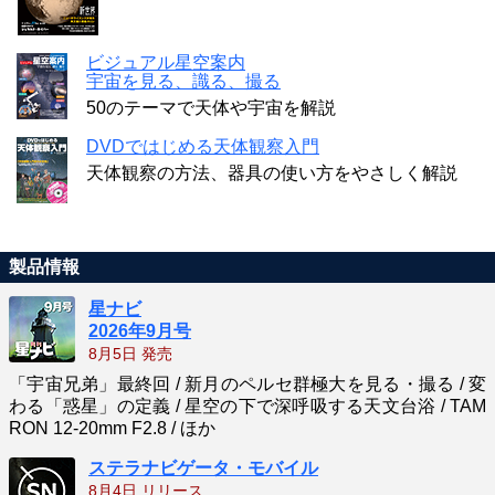
ビジュアル星空案内
宇宙を見る、識る、撮る
50のテーマで天体や宇宙を解説
DVDではじめる天体観察入門
天体観察の方法、器具の使い方をやさしく解説
製品情報
星ナビ
2026年9月号
8月5日 発売
「宇宙兄弟」最終回 / 新月のペルセ群極大を見る・撮る / 変
わる「惑星」の定義 / 星空の下で深呼吸する天文台浴 / TAM
RON 12-20mm F2.8 / ほか
ステラナビゲータ・モバイル
8月4日 リリース