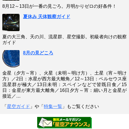
8月12～13日が一番の見ごろ。月明かりゼロの好条件！
夏休み 天体観察ガイド
夏の大三角、天の川、流星群、星空撮影。初級者向けの観察
ガイド
8月の見どころ
金星（夕方～宵）、火星（未明～明け方）、土星（宵～明け
方）／2日：水星が西方最大離角／12～13日：ペルセウス座
流星群が極大／13日未明：スペインなどで皆既日食／15
日：金星が東方最大離角／16日夕方～宵：細い月と金星が
接近／…
「
星空ガイド
」や「
特集一覧
」もご覧ください