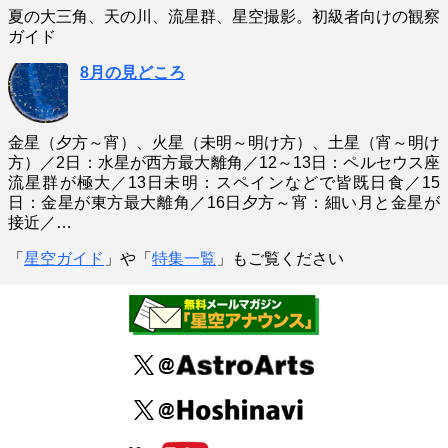
夏の大三角、天の川、流星群、星空撮影。初級者向けの観察
ガイド
8月の見どころ
金星（夕方～宵）、火星（未明～明け方）、土星（宵～明け
方）／2日：水星が西方最大離角／12～13日：ペルセウス座
流星群が極大／13日未明：スペインなどで皆既日食／15
日：金星が東方最大離角／16日夕方～宵：細い月と金星が
接近／…
「
星空ガイド
」や「
特集一覧
」もご覧ください