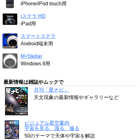
iPhone/iPod touch用
iステラ HD
iPad用
スマートステラ
Android端末用
M+Stellar
Windows 8用
最新情報は雑誌やムックで
月刊「星ナビ」
天文現象の最新情報やギャラリーなど
ビジュアル星空案内
宇宙を見る、識る、撮る
50のテーマで天体や宇宙を解説