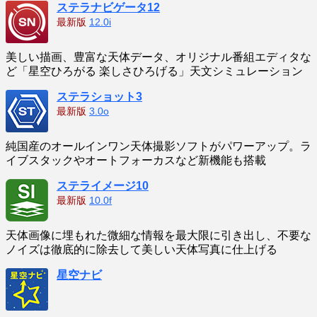
ステラナビゲータ12
最新版
12.0i
美しい描画、豊富な天体データ、オリジナル番組エディタな
ど「星空ひろがる 楽しさひろげる」天文シミュレーション
ステラショット3
最新版
3.0o
純国産のオールインワン天体撮影ソフトがパワーアップ。ラ
イブスタックやオートフォーカスなど新機能も搭載
ステライメージ10
最新版
10.0f
天体画像に埋もれた微細な情報を最大限に引き出し、不要な
ノイズは徹底的に除去して美しい天体写真に仕上げる
星空ナビ