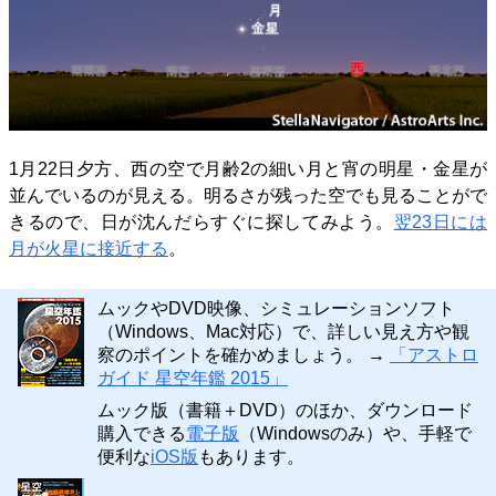
1月22日夕方、西の空で月齢2の細い月と宵の明星・金星が
並んでいるのが見える。明るさが残った空でも見ることがで
きるので、日が沈んだらすぐに探してみよう。
翌23日には
月が火星に接近する
。
ムックやDVD映像、シミュレーションソフト
（Windows、Mac対応）で、詳しい見え方や観
察のポイントを確かめましょう。 →
「アストロ
ガイド 星空年鑑 2015」
ムック版（書籍＋DVD）のほか、ダウンロード
購入できる
電子版
（Windowsのみ）や、手軽で
便利な
iOS版
もあります。