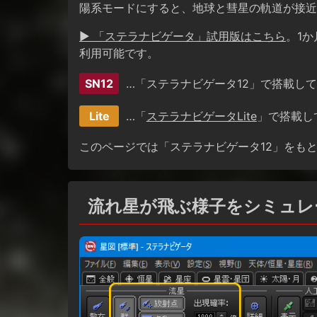
陽系モードにすると、地球と彗星の軌道が接近
▶ 「ステラナビゲータ」試用版はこちら
。1
利用可能です。
SN12
…「ステラナビゲータ12」で搭載し
Lite
…「
ステラナビゲータLite
」で搭載し
このページでは「ステラナビゲータ12」をも
流れ星が飛ぶ様子をシミュ