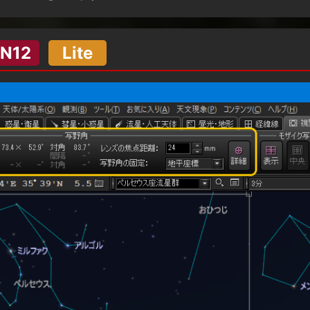
N12
Lite